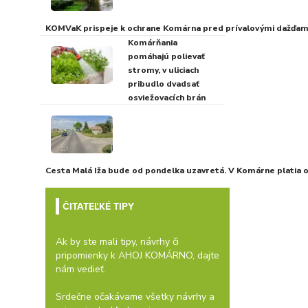
KOMVaK prispeje k ochrane Komárna pred prívalovými dažďami
Komárňania
pomáhajú polievať
stromy, v uliciach
pribudlo dvadsať
osviežovacích brán
Cesta Malá Iža bude od pondelka uzavretá. V Komárne platia
ČITATEĽKÉ TIPY
Ak by ste mali tipy, návrhy či
pripomienky k AHOJ KOMÁRNO, dajte
nám vedieť.
Srdečne očakávame všetky návrhy a