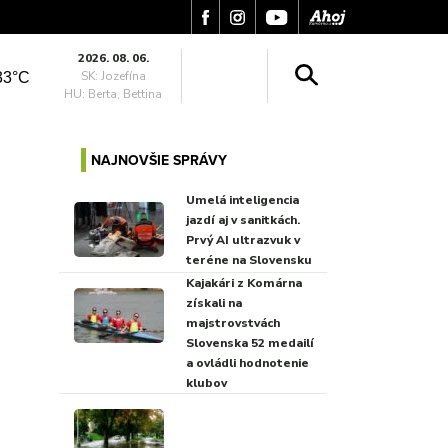
2026. 08. 06.
SK: Jozefína
33°C
HU: Berta, Bettina
NAJNOVŠIE SPRÁVY
Umelá inteligencia
jazdí aj v sanitkách.
Prvý AI ultrazvuk v
teréne na Slovensku
Kajakári z Komárna
získali na
majstrovstvách
Slovenska 52 medailí
a ovládli hodnotenie
klubov