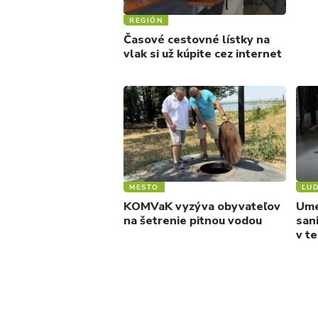
REGIÓN
Časové cestovné lístky na
vlak si už kúpite cez internet
MESTO
ĽUD
KOMVaK vyzýva obyvateľov
Umel
na šetrenie pitnou vodou
sani
v t