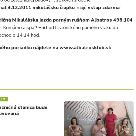
vo od železničnej budovy! Všetkých srdečne
 mať 4.12.2011 mikulášsku čiapku
, majú
vstup zdarma
!
dičná Mikulášska jazda parným rušňom Albatros 498.104
 – Komárno a späť! Príchod historického parného vlaku do
dchod o 14:14 hod.
vného poriadku nájdete na www.albatrosklub.sk
STO
ezničná stanica bude
ovovaná