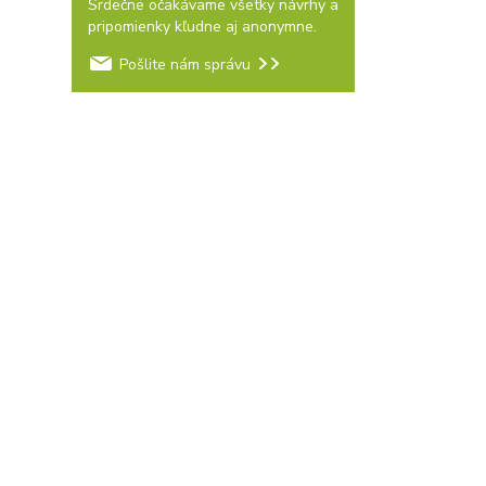
Srdečne očakávame všetky návrhy a
pripomienky kľudne aj anonymne.
Pošlite nám správu