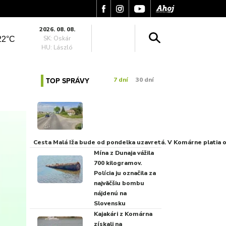
2026. 08. 08.
SK: Oskár
22°C
HU: László
TOP SPRÁVY
7 dní
30 dní
Cesta Malá Iža bude od pondelka uzavretá. V Komárne platia
Mína z Dunaja vážila
700 kilogramov.
Polícia ju označila za
najväčšiu bombu
nájdenú na
Slovensku
Kajakári z Komárna
získali na