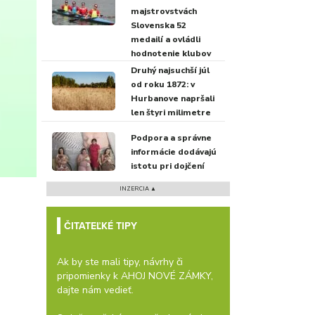
majstrovstvách
Slovenska 52
medailí a ovládli
hodnotenie klubov
Druhý najsuchší júl
od roku 1872: v
Hurbanove napršali
len štyri milimetre
Podpora a správne
informácie dodávajú
istotu pri dojčení
INZERCIA ▲
ČITATEĽKÉ TIPY
Ak by ste mali tipy, návrhy či
pripomienky k AHOJ NOVÉ ZÁMKY,
dajte nám vedieť.