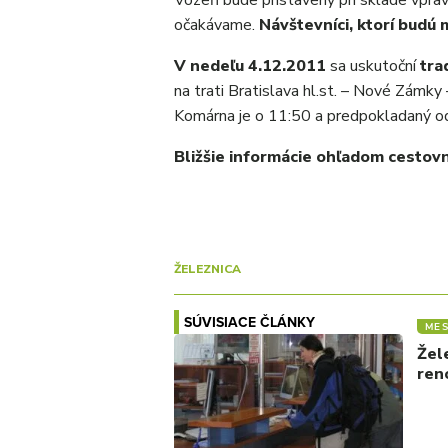
Vozeň bude pristavený pri sklade vpra
očakávame.
Návštevníci, ktorí budú
V nedeľu 4.12.2011
sa uskutoční
tra
na trati Bratislava hl.st. – Nové Zámky
Komárna je o 11:50 a predpokladaný o
Bližšie informácie ohľadom cesto
ŽELEZNICA
SÚVISIACE ČLÁNKY
ME
Žel
ren