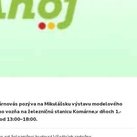
árnovás pozýva na Mikulášsku výstavu modelového
ho vozňa na železničnú stanicu Komárne,v dňoch 1.-
od 13:00–18:00.