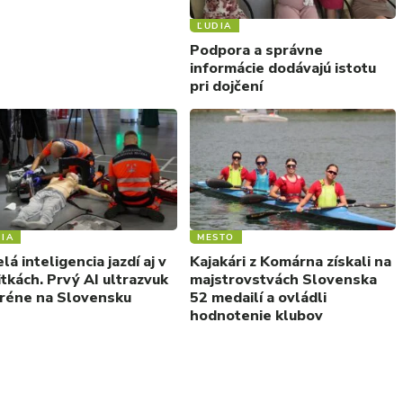
ĽUDIA
Podpora a správne
informácie dodávajú istotu
pri dojčení
IA
MESTO
á inteligencia jazdí aj v
Kajakári z Komárna získali na
tkách. Prvý AI ultrazvuk
majstrovstvách Slovenska
eréne na Slovensku
52 medailí a ovládli
hodnotenie klubov