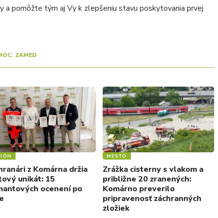
ity a pomôžte tým aj Vy k zlepšeniu stavu poskytovania prvej
MOC
ZAMED
IÓN
MESTO
hranári z Komárna držia
Zrážka cisterny s vlakom a
tový unikát: 15
približne 20 zranených:
mantových ocenení po
Komárno preverilo
e
pripravenosť záchranných
zložiek