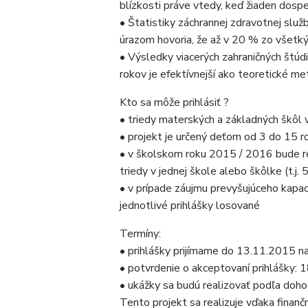
blízkosti práve vtedy, keď žiaden dospel
• Štatistiky záchrannej zdravotnej slu
úrazom hovoria, že až v 20 % zo všetk
• Výsledky viacerých zahraničných štúdi
rokov je efektívnejší ako teoretické me
Kto sa môže prihlásiť ?
• triedy materských a základných škôl
• projekt je určený deťom od 3 do 15 r
• v školskom roku 2015 / 2016 bude rea
triedy v jednej škole alebo škôlke (t.j
• v prípade záujmu prevyšujúceho kapac
jednotlivé prihlášky losované
Termíny:
• prihlášky prijímame do 13.11.2015 n
• potvrdenie o akceptovaní prihlášky:
• ukážky sa budú realizovať podľa doh
Tento projekt sa realizuje vďaka finan