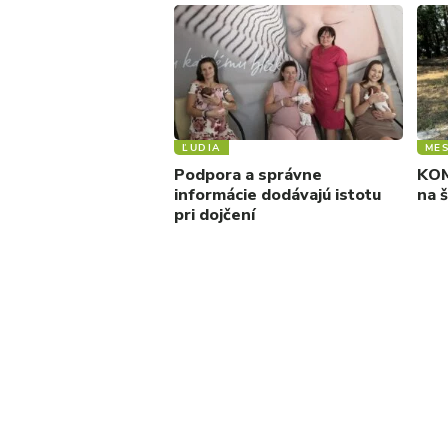
ĽUDIA
ME
Podpora a správne
KOM
informácie dodávajú istotu
na 
pri dojčení