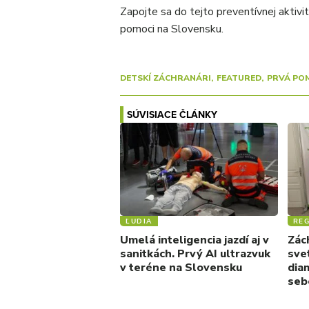
Zapojte sa do tejto preventívnej aktiv
pomoci na Slovensku.
DETSKÍ ZÁCHRANÁRI
FEATURED
PRVÁ PO
SÚVISIACE ČLÁNKY
ĽUDIA
REG
Umelá inteligencia jazdí aj v
Zác
sanitkách. Prvý AI ultrazvuk
sve
v teréne na Slovensku
dia
seb