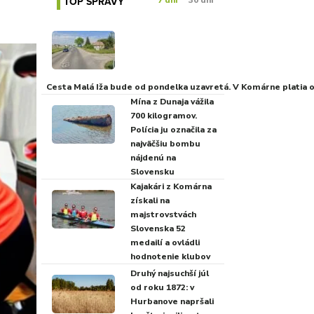
TOP SPRÁVY
7 dní
30 dní
Cesta Malá Iža bude od pondelka uzavretá. V Komárne platia
Mína z Dunaja vážila
700 kilogramov.
Polícia ju označila za
najväčšiu bombu
nájdenú na
Slovensku
Kajakári z Komárna
získali na
majstrovstvách
Slovenska 52
medailí a ovládli
hodnotenie klubov
Druhý najsuchší júl
od roku 1872: v
Hurbanove napršali