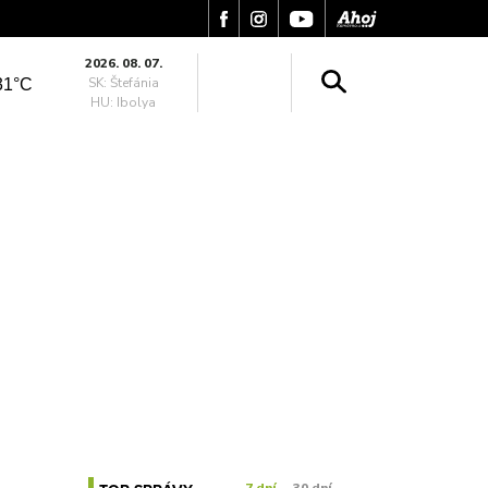
2026. 08. 07.
SK: Štefánia
31°C
HU: Ibolya