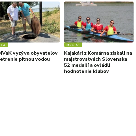
STO
MESTO
VaK vyzýva obyvateľov
Kajakári z Komárna získali na
šetrenie pitnou vodou
majstrovstvách Slovenska
52 medailí a ovládli
hodnotenie klubov