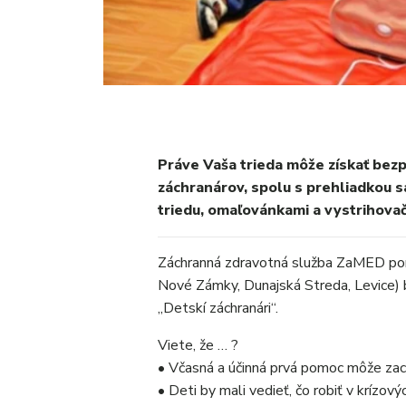
Práve Vaša trieda môže získať bez
záchranárov, spolu s prehliadkou 
triedu, omaľovánkami a vystrihova
Záchranná zdravotná služba ZaMED po
Nové Zámky, Dunajská Streda, Levice) 
„Detskí záchranári“.
Viete, že … ?
• Včasná a účinná prvá pomoc môže zach
• Deti by mali vedieť, čo robiť v krízo