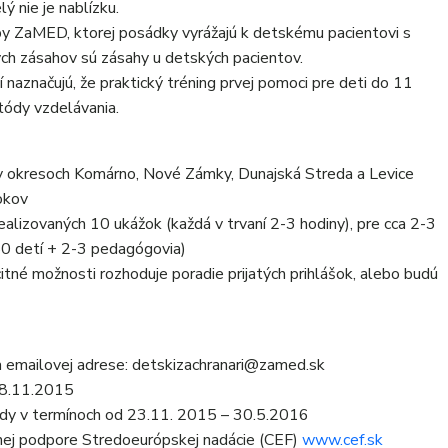
ý nie je nablízku.
žby ZaMED, ktorej posádky vyrážajú k detskému pacientovi s
ých zásahov sú zásahy u detských pacientov.
í naznačujú, že praktický tréning prvej pomoci pre deti do 11
tódy vzdelávania.
 v okresoch Komárno, Nové Zámky, Dunajská Streda a Levice
okov
lizovaných 10 ukážok (každá v trvaní 2-3 hodiny), pre cca 2-3
. 50 detí + 2-3 pedagógovia)
itné možnosti rozhoduje poradie prijatých prihlášok, alebo budú
a emailovej adrese: detskizachranari@zamed.sk
 18.11.2015
ody v termínoch od 23.11. 2015 – 30.5.2016
čnej podpore Stredoeurópskej nadácie (CEF)
www.cef.sk