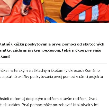
platnú ukážku poskytovania prvej pomoci od skutočných
sanitky, záchranárskym pexesom, lekárničkou pre vašu
čkami!
núka materským a základným školám (v okresoch Komárno,
bezplatné ukážky poskytovania prvej pomoci v rámci projektu
rániť deťom aj dospelým (rodičom, starým rodičom) život.
vých situáciách. Prvú pomoc môže potrebovať ktokoľvek v ich