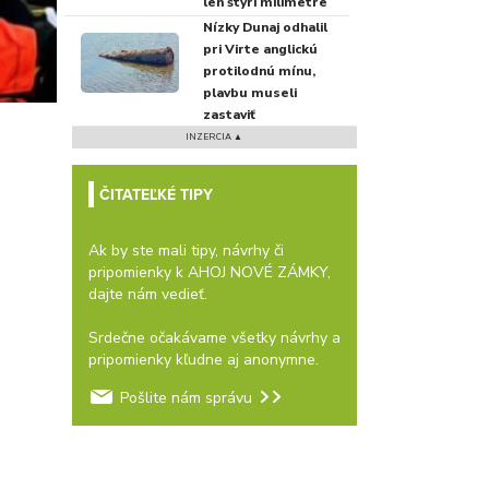
len štyri milimetre
Nízky Dunaj odhalil
pri Virte anglickú
protilodnú mínu,
plavbu museli
zastaviť
INZERCIA ▲
ČITATEĽKÉ TIPY
Ak by ste mali tipy, návrhy či
pripomienky k AHOJ NOVÉ ZÁMKY,
dajte nám vedieť.
Srdečne očakávame všetky návrhy a
pripomienky kľudne aj anonymne.
Pošlite nám správu