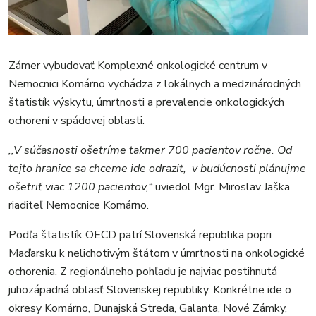
Zámer vybudovať Komplexné onkologické centrum v
Nemocnici Komárno vychádza z lokálnych a medzinárodných
štatistík výskytu, úmrtnosti a prevalencie onkologických
ochorení v spádovej oblasti.
,,V súčasnosti ošetríme takmer 700 pacientov ročne. Od
tejto hranice sa chceme ide odraziť, v budúcnosti plánujme
ošetriť viac 1200 pacientov,“
uviedol Mgr. Miroslav Jaška
riaditeľ Nemocnice Komárno.
Podľa štatistík OECD patrí Slovenská republika popri
Maďarsku k nelichotivým štátom v úmrtnosti na onkologické
ochorenia. Z regionálneho pohľadu je najviac postihnutá
juhozápadná oblasť Slovenskej republiky. Konkrétne ide o
okresy Komárno, Dunajská Streda, Galanta, Nové Zámky,