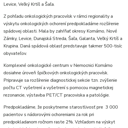
Levice, Veľký Krtíš a Šaľa.
Z pohľadu onkologických pracovísk v rámci regionality a
výskytu onkologických ochorení predpokladáme rozšírenie
spádovej oblasti. Mala by zahŕňať okresy Komárno, Nové
Zámky, Levice, Dunajská Streda, Šaľa, Galanta, Veľký Krtíš a
Krupina. Daná spádová oblasť predstavuje takmer 500-tisíc
obyvateľov.
Komplexné onkologické centrum v Nemocnici Komárno
dosiahne úroveň špičkových onkologických pracovísk.
Pripravuje sa rozšírenie diagnostickej sekcie tzn. zvýšenie
počtu CT vyšetrení a vyšetrení s pomocou magnetickej
rezonancie, výstavba PET/CT pracoviska a patológie.
Predpokladáme, že poskytneme starostlivosť pre 3 000
pacientov s nádorovými ochoreniami za rok pri
predpokladanom ročnom raste 2%. Vzhľadom na výskyt