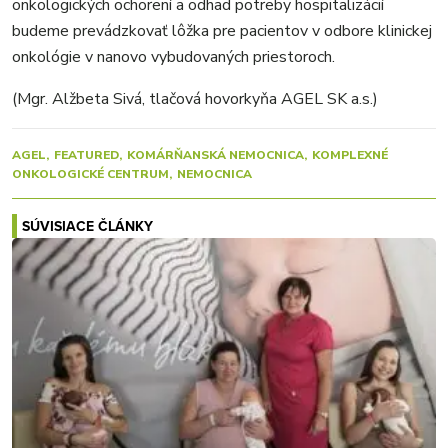
onkologických ochorení a odhad potreby hospitalizácií
budeme prevádzkovať lôžka pre pacientov v odbore klinickej
onkológie v nanovo vybudovaných priestoroch.
(Mgr. Alžbeta Sivá, tlačová hovorkyňa AGEL SK a.s.)
AGEL
FEATURED
KOMÁRŇANSKÁ NEMOCNICA
KOMPLEXNÉ
ONKOLOGICKÉ CENTRUM
NEMOCNICA
SÚVISIACE ČLÁNKY