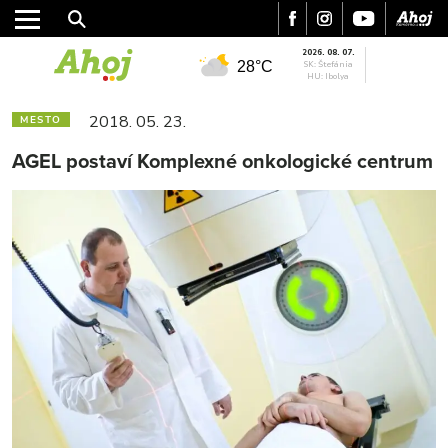
2026. 08. 07.
28°C
SK: Štefánia
HU: Ibolya
2018. 05. 23.
MESTO
AGEL postaví Komplexné onkologické centrum