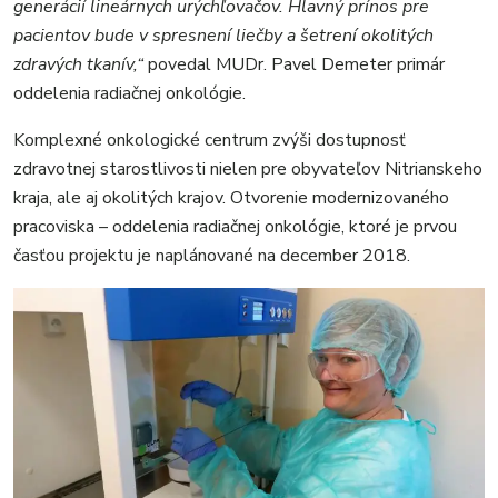
generácií lineárnych urýchľovačov. Hlavný prínos pre
pacientov bude v spresnení liečby a šetrení okolitých
zdravých tkanív,“
povedal MUDr. Pavel Demeter primár
oddelenia radiačnej onkológie.
Komplexné onkologické centrum zvýši dostupnosť
zdravotnej starostlivosti nielen pre obyvateľov Nitrianskeho
kraja, ale aj okolitých krajov. Otvorenie modernizovaného
pracoviska – oddelenia radiačnej onkológie, ktoré je prvou
časťou projektu je naplánované na december 2018.