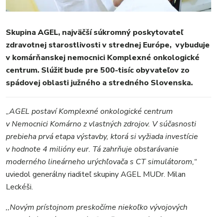
MESTO
Skupina AGEL, najväčší súkromný poskytovateľ
zdravotnej starostlivosti v strednej Európe, vybuduje
REGIÓN
v komárňanskej nemocnici Komplexné onkologické
ŠPORT
centrum. Slúžiť bude pre 500-tisíc obyvateľov zo
KULTÚRA
spádovej oblasti južného a stredného Slovenska.
FOTKY
VIDEO
,
,AGEL postaví Komplexné onkologické centrum
MIX
v Nemocnici Komárno z vlastných zdrojov. V súčasnosti
prebieha prvá etapa výstavby, ktorá si vyžiada investície
v hodnote 4 milióny eur. Tá zahrňuje obstarávanie
moderného lineárneho urýchľovača s CT simulátorom,“
uviedol generálny riaditeľ skupiny AGEL MUDr. Milan
Leckéši.
,,Novým prístojnom preskočíme niekoľko vývojových