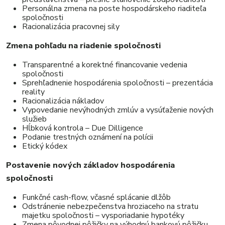
Personálna zmena na poste hospodárskeho riaditeľa
spoločnosti
Racionalizácia pracovnej sily
Zmena pohľadu na riadenie spoločnosti
Transparentné a korektné financovanie vedenia
spoločnosti
Sprehľadnenie hospodárenia spoločnosti – prezentácia
reality
Racionalizácia nákladov
Vypovedanie nevýhodných zmlúv a vysúťaženie nových
služieb
Hĺbková kontrola – Due Dilligence
Podanie trestných oznámení na polícii
Etický kódex
Postavenie nových základov hospodárenia
spoločnosti
Funkčné cash-flow, včasné splácanie dlžôb
Odstránenie nebezpečenstva hroziaceho na stratu
majetku spoločnosti – vysporiadanie hypotéky
Zmena pôvodnej pôžičky na výhodnú bankovú pôžičku,