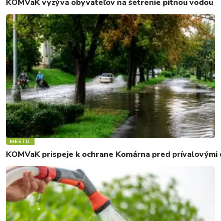
KOMVaK vyzýva obyvateľov na šetrenie pitnou vodou
MESTO
KOMVaK prispeje k ochrane Komárna pred prívalovými d