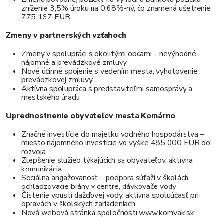
zníženie 3,5% úroku na 0,68%-ný, čo znamená ušetrenie
775 197 EUR.
Zmeny v partnerských vzťahoch
Zmeny v spolupráci s okolitými obcami – nevýhodné
nájomné a prevádzkové zmluvy
Nové účinné spojenie s vedením mesta, vyhotovenie
prevádzkovej zmluvy
Aktívna spolupráca s predstaviteľmi samosprávy a
mestského úradu
Uprednostnenie obyvateľov mesta Komárno
Značné investície do majetku vodného hospodárstva –
miesto nájomného investície vo výške 485 000 EUR do
rozvoja
Zlepšenie služieb týkajúcich sa obyvateľov, aktívna
komunikácia
Sociálna angažovanosť – podpora súťaží v školách,
ochladzovacie brány v centre, dávkovače vody
Čistenie vpustí dažďovej vody, aktívna spoluúčasť pri
opravách v školských zariadeniach
Nová webová stránka spoločnosti www.komvak.sk