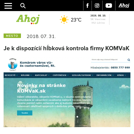
2026. 08. 10.
23°C
SK: Vavrinec
HU: Lőrinc
2018. 07. 31.
MESTO
Je k dispozícií hĺbková kontrola firmy KOMVaK