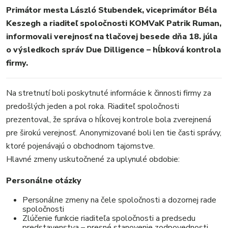
Primátor mesta László Stubendek, viceprimátor Béla
Keszegh a riaditeľ spoločnosti KOMVaK Patrik Ruman,
MESTO
informovali verejnosť na tlačovej besede dňa 18. júla
REGIÓN
o výsledkoch správ Due Dilligence – hĺbková kontrola
ŠPORT
firmy.
KULTÚRA
FOTKY
Na stretnutí boli poskytnuté informácie k činnosti firmy za
VIDEO
predošlých jeden a pol roka. Riaditeľ spoločnosti
MIX
prezentoval, že správa o hĺkovej kontrole bola zverejnená
pre širokú verejnosť. Anonymizované boli len tie časti správy,
ktoré pojenávajú o obchodnom tajomstve.
Hlavné zmeny uskutočnené za uplynulé obdobie:
Personálne otázky
Personálne zmeny na čele spoločnosti a dozornej rade
spoločnosti
Zlúčenie funkcie riaditeľa spoločnosti a predsedu
predstavenstva – presné stanovenie zodpovednosti