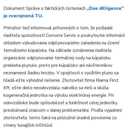
Dokument Správa o faktických zisteniach
„Due dilligence“
je zverejnená TU.
Primátor tiež informoval prítomných o tom, že požiadal
riaditeľa spoločnosti Comorra Servis o poskytnutie informácií
ohľadom vybudovania odplynovacieho zariadenia na území
termálneho kúpaliska. Na základe oznámenia riaditeľa
organizácie odplynovanie termálnej vody na kúpalisku
prebieha plynule, preto pre kúpalisko ani návštevníkov
neznamená žiadnu hrozbu. V spojitosti s využitím plynu sa
hľadá ešte výhodné riešenie. Zhotoviteľ firma Riama First
Kft. ešte dielo neodovzdala, nakoľko sa rieši a skúša
kogeneračná jednotka na výrobu elektrickej energie. Pri
odovzdávke bude spôsobilosť a funkčnosť celej jednotky
preskúmaná znalcom v danej problematike. Podľa vyjadrení
zhotoviteľa, tento čaká na príslušné úradné povolenia zo
strany tunajších inštitúcií.