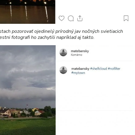
tach pozorovať ojedinelý prírodný jav nočných svietiacich
tni fotografi ho zachytili napríklad aj takto.