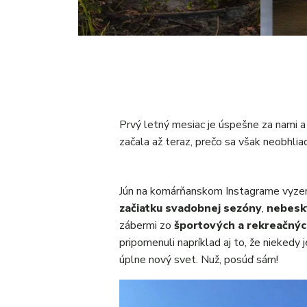
Prvý letný mesiac je úspešne za nami a
začala až teraz, prečo sa však neobhli
Jún na komárňanskom Instagrame vyzera
začiatku svadobnej sezóny
,
nebeský
zábermi zo
športových a rekreačných
pripomenuli napríklad aj to, že niekedy
úplne nový svet. Nuž, posúď sám!