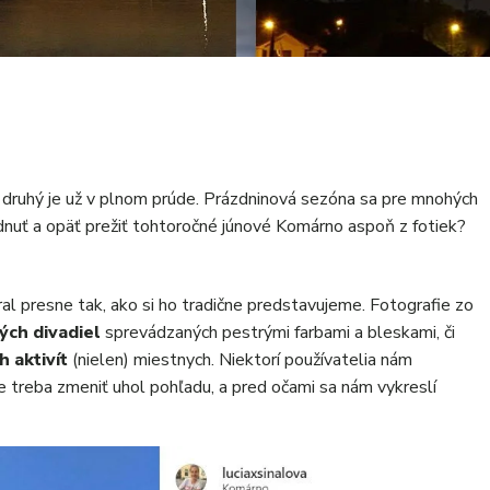
 druhý je už v plnom prúde. Prázdninová sezóna sa pre mnohých
adnuť a opäť prežiť tohtoročné júnové Komárno aspoň z fotiek?
l presne tak, ako si ho tradične predstavujeme. Fotografie zo
ch divadiel
sprevádzaných pestrými farbami a bleskami, či
 aktivít
(nielen) miestnych. Niektorí používatelia nám
 je treba zmeniť uhol pohľadu, a pred očami sa nám vykreslí