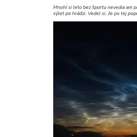
Mnohí si leto bez športu nevedia ani p
výlet po hrádzi. Vedel si, že po tej p