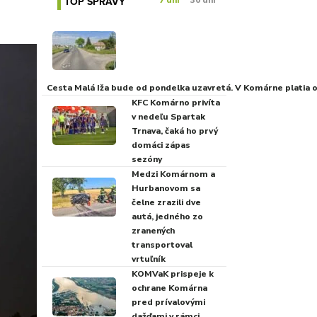
TOP SPRÁVY
7 dní
30 dní
Cesta Malá Iža bude od pondelka uzavretá. V Komárne platia
KFC Komárno privíta
v nedeľu Spartak
Trnava, čaká ho prvý
domáci zápas
sezóny
Medzi Komárnom a
Hurbanovom sa
čelne zrazili dve
autá, jedného zo
zranených
transportoval
vrtuľník
KOMVaK prispeje k
ochrane Komárna
pred prívalovými
dažďami v rámci