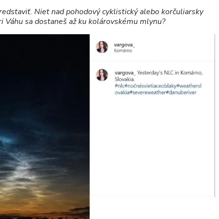
redstaviť. Niet nad pohodový cyklistický alebo korčuliarsky
opri Váhu sa dostaneš až ku kolárovskému mlynu?