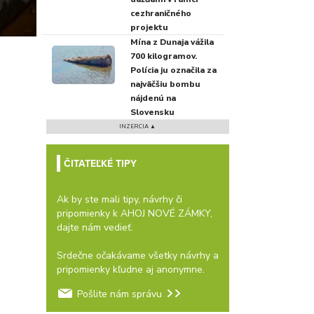
cezhraničného
projektu
Mína z Dunaja vážila
700 kilogramov.
Polícia ju označila za
najväčšiu bombu
nájdenú na
Slovensku
INZERCIA ▲
ČITATEĽKÉ TIPY
Ak by ste mali tipy, návrhy či
pripomienky k AHOJ NOVÉ ZÁMKY,
dajte nám vedieť.
Srdečne očakávame všetky návrhy a
pripomienky kľudne aj anonymne.
Pošlite nám správu