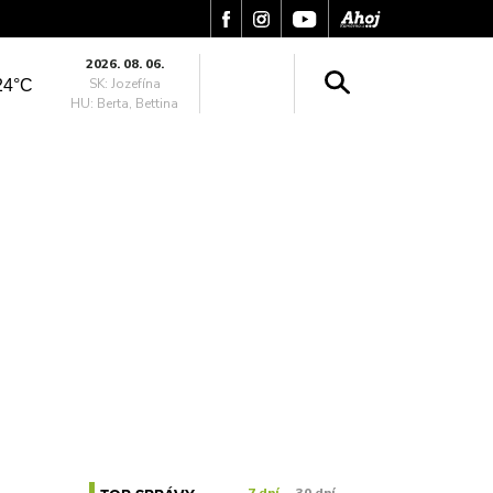
2026. 08. 06.
SK: Jozefína
24°C
HU: Berta, Bettina