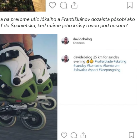
ba na prelome ulíc Jókaiho a Františkánov dozaista pôsobí ako
diť do Španielska, keď máme jeho krásy rovno pod nosom?