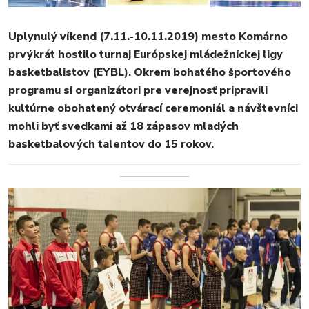
Uplynulý víkend (7.11.-10.11.2019) mesto Komárno
prvýkrát hostilo turnaj Európskej mládežníckej ligy
basketbalistov (EYBL). Okrem bohatého športového
programu si organizátori pre verejnosť pripravili
kultúrne obohatený otvárací ceremoniál a návštevníci
MESTO
mohli byť svedkami až 18 zápasov mladých
REGIÓN
basketbalových talentov do 15 rokov.
ŠPORT
KULTÚRA
FOTKY
VIDEO
MIX