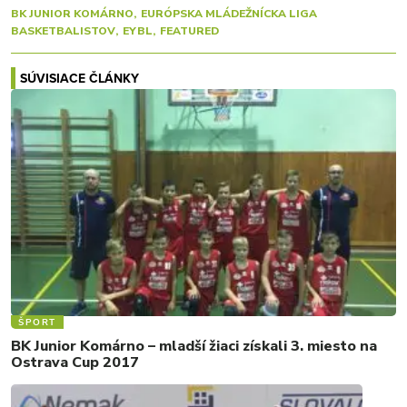
BK JUNIOR KOMÁRNO
EURÓPSKA MLÁDEŽNÍCKA LIGA
BASKETBALISTOV
EYBL
FEATURED
SÚVISIACE ČLÁNKY
ŠPORT
BK Junior Komárno – mladší žiaci získali 3. miesto na
Ostrava Cup 2017