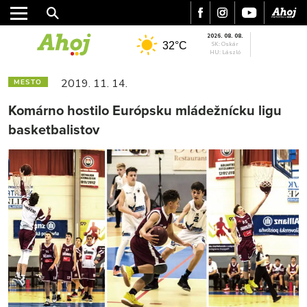
2026. 08. 08.
32°C
SK: Oskár
HU: László
2019. 11. 14.
MESTO
Komárno hostilo Európsku mládežnícku ligu
basketbalistov