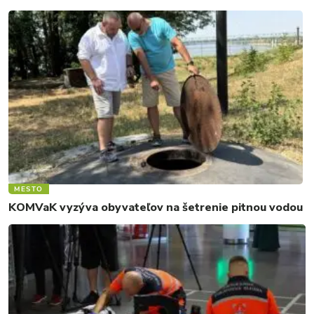
MESTO
KOMVaK vyzýva obyvateľov na šetrenie pitnou vodou