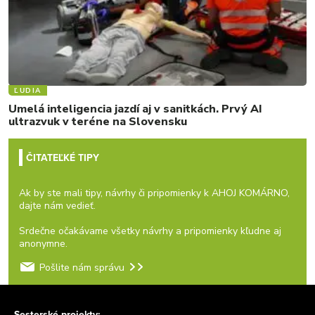
ĽUDIA
Umelá inteligencia jazdí aj v sanitkách. Prvý AI
ultrazvuk v teréne na Slovensku
ČITATEĽKÉ TIPY
Ak by ste mali tipy, návrhy či pripomienky k AHOJ KOMÁRNO,
dajte nám vedieť.
Srdečne očakávame všetky návrhy a pripomienky kľudne aj
anonymne.
Pošlite nám správu
Sesterské projekty: