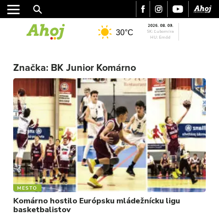
2026. 08. 09.
30°C
SK: Ľubomíra
HU: Emőd
Značka:
BK Junior Komárno
MESTO
REGIÓN
ŠPORT
KULTÚRA
FOTKY
VIDEO
MIX
MESTO
Komárno hostilo Európsku mládežnícku ligu
basketbalistov