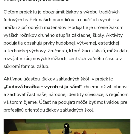
Cieľom projektu je oboznámiť žiakov s výrobu tradičných
ľudových hračiek našich prarodičov a naučiť ich vyrobiť si
hračku z prírodných materiálov. Podujatie je určené žiakom
vyšších ročníkov druhého stupňa základnej školy. Aktivity
podujatia obsahujú prvky hudobnej, výtvarnej, estetickej
a technickej výchovy. Zručnosti, ktoré žiaci získajú, môžu ďalej
rozvíjať v záujmových krúžkoch, centrách voľného času a v
súkromí formou záľub.
Aktívnou účasťou žiakov základných škôl v projekte
„Ľudová hračka – vyrob si ju sám!”
chceme oživiť, obnoviť
a zachovať časť našej národnej identity súvisiacej s regiónom,
v ktorom žijeme. Účasť na podujatí môže byť motiváciou pre
profesijnú orientáciu žiakov základných škôl.