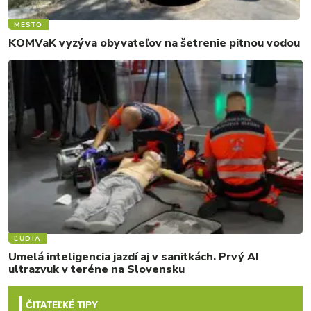
MESTO
KOMVaK vyzýva obyvateľov na šetrenie pitnou vodou
ĽUDIA
Umelá inteligencia jazdí aj v sanitkách. Prvý AI
ultrazvuk v teréne na Slovensku
ČITATEĽKÉ TIPY