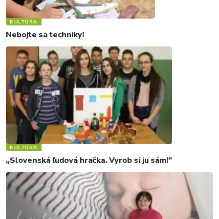
KULTÚRA
Nebojte sa techniky!
KULTÚRA
„Slovenská ľudová hračka. Vyrob si ju sám!”