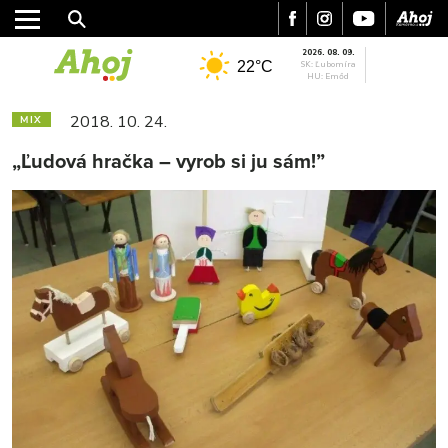
2026. 08. 09.
22°C
SK: Ľubomíra
HU: Emőd
2018. 10. 24.
MIX
„Ľudová hračka – vyrob si ju sám!”
MESTO
REGIÓN