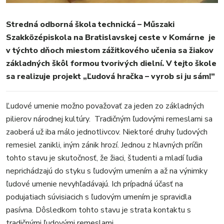
ŠPORT
Stredná odborná škola technická – Műszaki
KULTÚRA
Szakközépiskola na Bratislavskej ceste v Komárne je
FOTKY
v týchto dňoch miestom zážitkového učenia sa žiakov
VIDEO
základných škôl formou tvorivých dielní. V tejto škole
MIX
sa realizuje projekt „Ľudová hračka – vyrob si ju sám!”
Ľudové umenie možno považovať za jeden zo základných
pilierov národnej kultúry. Tradičným ľudovými remeslami sa
zaoberá už iba málo jednotlivcov. Niektoré druhy ľudových
remesiel zanikli, iným zánik hrozí. Jednou z hlavných príčin
tohto stavu je skutočnosť, že žiaci, študenti a mladí ľudia
neprichádzajú do styku s ľudovým umením a až na výnimky
ľudové umenie nevyhľadávajú. Ich prípadná účasť na
podujatiach súvisiacich s ľudovým umením je spravidla
pasívna. Dôsledkom tohto stavu je strata kontaktu s
tradičnými ľudovými remeslami.