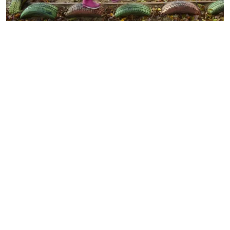
MESTO
REGIÓN
ŠPORT
KULTÚRA
FOTKY
VIDEO
MIX