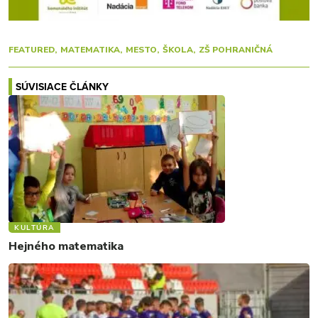
FEATURED
MATEMATIKA
MESTO
ŠKOLA
ZŠ POHRANIČNÁ
SÚVISIACE ČLÁNKY
KULTÚRA
Hejného matematika