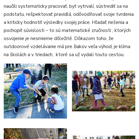
naučili systematicky pracovať, byť vytrvalí, sústrediť sa na
podstatu, rešpektovať pravidlá, odôvodňovať svoje tvrdenia
a kriticky hodnotiť výsledky svojej práce. Hľadať riešenia a
pochopiť súvislosti – to sú matematické zručnosti , ktorých
osvojenie je nesmierne dôležité. Dôkazom toho, že
outdoorové vzdelávanie má pre žiakov veľa výhod, je klíma
na školách a v triedach, ktoré sa už vydali touto cestou.