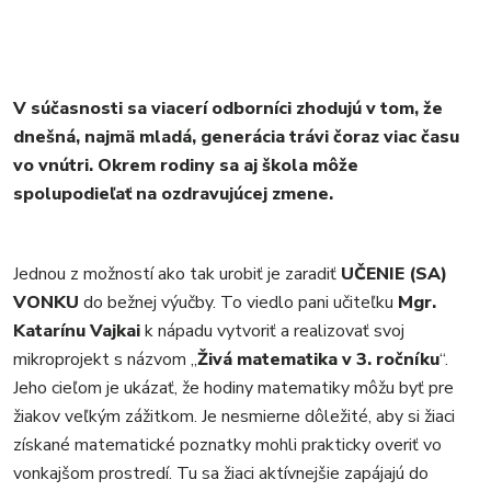
V súčasnosti sa viacerí odborníci zhodujú v tom, že
dnešná, najmä mladá, generácia trávi čoraz viac času
vo vnútri. Okrem rodiny sa aj škola môže
spolupodieľať na ozdravujúcej zmene.
Jednou z možností ako tak urobiť je zaradiť
UČENIE (SA)
VONKU
do bežnej výučby. To viedlo pani učiteľku
Mgr.
Katarínu Vajkai
k nápadu vytvoriť a realizovať svoj
mikroprojekt s názvom „
Živá matematika v 3. ročníku
“.
Jeho cieľom je ukázať, že hodiny matematiky môžu byť pre
žiakov veľkým zážitkom. Je nesmierne dôležité, aby si žiaci
získané matematické poznatky mohli prakticky overiť vo
vonkajšom prostredí. Tu sa žiaci aktívnejšie zapájajú do