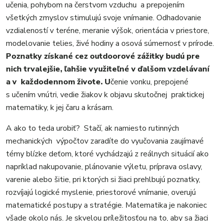
učenia, pohybom na čerstvom vzduchu a prepojením
všetkých zmyslov stimulujú svoje vnímanie. Odhadovanie
vzdialeností v teréne, meranie výšok, orientácia v priestore,
modelovanie telies, živé hodiny a osová súmernosť v prírode.
Poznatky získané cez outdoorové zážitky budú pre
nich trvalejšie, ľahšie využiteľné v ďalšom vzdelávaní
a v každodennom živote. U
čenie vonku, prepojené
s učením vnútri, vedie žiakov k objavu skutočnej praktickej
matematiky, k jej čaru a krásam.
A ako to teda urobiť? Stačí, ak namiesto rutinných
mechanických výpočtov zaradíte do vyučovania zaujímavé
témy blízke deťom, ktoré vychádzajú z reálnych situácií ako
napríklad nakupovanie, plánovanie výletu, príprava oslavy,
varenie alebo šitie, pri ktorých si žiaci prehlbujú poznatky,
rozvíjajú logické myslenie, priestorové vnímanie, overujú
matematické postupy a stratégie. Matematika je nakoniec
všade okolo nás. Je skvelou príležitosťou na to, aby sa žiaci