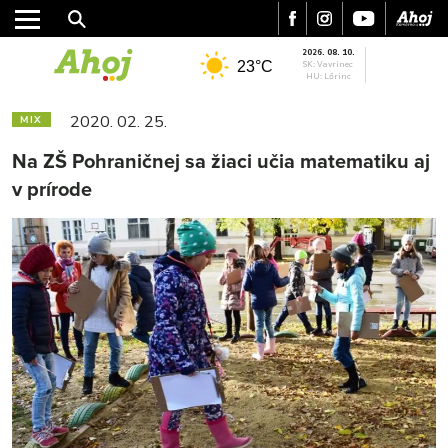
2026. 08. 10.
23°C
SK: Vavrinec
HU: Lőrinc
2020. 02. 25.
MIX
Na ZŠ Pohraničnej sa žiaci učia matematiku aj
v prírode