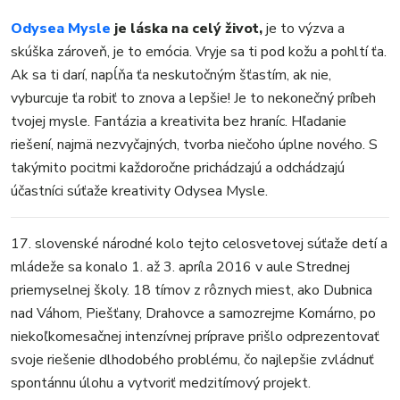
KULTÚRA
Odysea Mysle
je láska na celý život,
je to výzva a
FOTKY
skúška zároveň, je to emócia. Vryje sa ti pod kožu a pohltí ťa.
VIDEO
Ak sa ti darí, napĺňa ťa neskutočným šťastím, ak nie,
MIX
vyburcuje ťa robiť to znova a lepšie! Je to nekonečný príbeh
tvojej mysle. Fantázia a kreativita bez hraníc. Hľadanie
riešení, najmä nezvyčajných, tvorba niečoho úplne nového. S
takýmito pocitmi každoročne prichádzajú a odchádzajú
účastníci súťaže kreativity Odysea Mysle.
17. slovenské národné kolo tejto celosvetovej súťaže detí a
mládeže sa konalo 1. až 3. apríla 2016 v aule Strednej
priemyselnej školy. 18 tímov z rôznych miest, ako Dubnica
nad Váhom, Piešťany, Drahovce a samozrejme Komárno, po
niekoľkomesačnej intenzívnej príprave prišlo odprezentovať
svoje riešenie dlhodobého problému, čo najlepšie zvládnuť
spontánnu úlohu a vytvoriť medzitímový projekt.