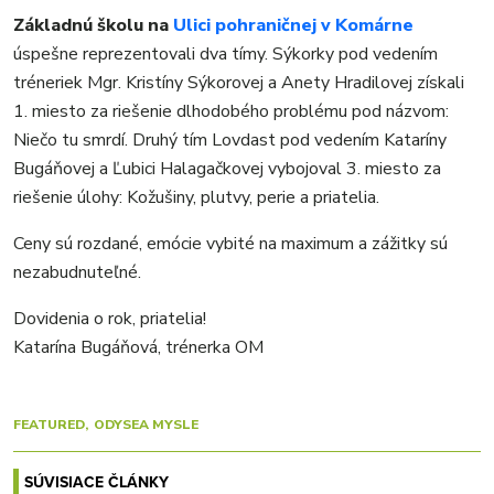
Základnú školu na
Ulici pohraničnej v Komárne
úspešne reprezentovali dva tímy. Sýkorky pod vedením
tréneriek Mgr. Kristíny Sýkorovej a Anety Hradilovej získali
1. miesto za riešenie dlhodobého problému pod názvom:
Niečo tu smrdí. Druhý tím Lovdast pod vedením Kataríny
Bugáňovej a Ľubici Halagačkovej vybojoval 3. miesto za
riešenie úlohy: Kožušiny, plutvy, perie a priatelia.
Ceny sú rozdané, emócie vybité na maximum a zážitky sú
nezabudnuteľné.
Dovidenia o rok, priatelia!
Katarína Bugáňová, trénerka OM
FEATURED
ODYSEA MYSLE
SÚVISIACE ČLÁNKY