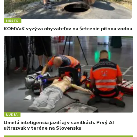
MESTO
KOMVaK vyzýva obyvateľov na šetrenie pitnou vodou
ĽUDIA
Umelá inteligencia jazdí aj v sanitkách. Prvý AI
ultrazvuk v teréne na Slovensku