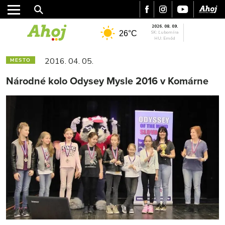
2026. 08. 09.
26°C
SK: Ľubomíra
HU: Emőd
2016. 04. 05.
MESTO
Národné kolo Odysey Mysle 2016 v Komárne
MESTO
REGIÓN
ŠPORT