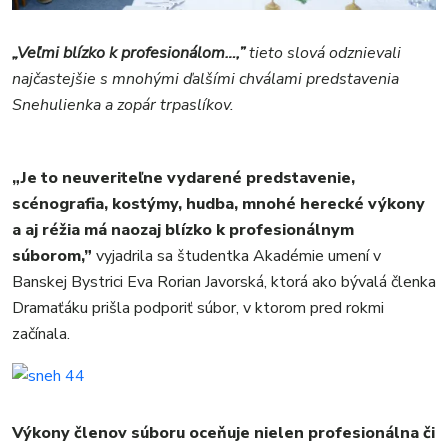
„Veľmi blízko k profesionálom…,”
tieto slová odznievali
najčastejšie s mnohými ďalšími chválami predstavenia
Snehulienka a zopár trpaslíkov.
„Je to neuveriteľne vydarené predstavenie,
scénografia, kostýmy, hudba, mnohé herecké výkony
a aj réžia má naozaj blízko k profesionálnym
MESTO
súborom,”
vyjadrila sa študentka Akadémie umení v
REGIÓN
Banskej Bystrici Eva Rorian Javorská, ktorá ako bývalá členka
ŠPORT
Dramaťáku prišla podporiť súbor, v ktorom pred rokmi
KULTÚRA
začínala.
FOTKY
VIDEO
MIX
Výkony členov súboru oceňuje nielen profesionálna či