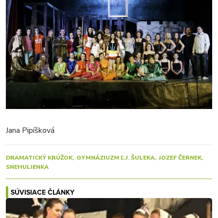
Jana Pipíšková
DRAMATICKÝ KRÚŽOK
GYMNÁZIUZM Ľ.J. ŠULEKA
JOZEF ČERNEK
SNEHULIENKA
SÚVISIACE ČLÁNKY