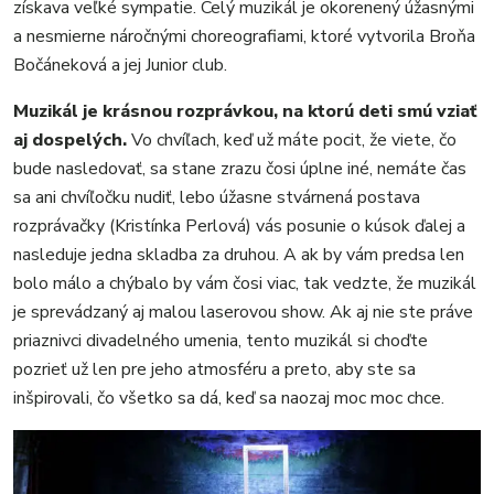
získava veľké sympatie. Celý muzikál je okorenený úžasnými
a nesmierne náročnými choreografiami, ktoré vytvorila Broňa
Bočáneková a jej Junior club.
Muzikál je krásnou rozprávkou, na ktorú deti smú vziať
aj dospelých.
Vo chvíľach, keď už máte pocit, že viete, čo
bude nasledovať, sa stane zrazu čosi úplne iné, nemáte čas
sa ani chvíľočku nudiť, lebo úžasne stvárnená postava
rozprávačky (Kristínka Perlová) vás posunie o kúsok ďalej a
nasleduje jedna skladba za druhou. A ak by vám predsa len
bolo málo a chýbalo by vám čosi viac, tak vedzte, že muzikál
je sprevádzaný aj malou laserovou show. Ak aj nie ste práve
priaznivci divadelného umenia, tento muzikál si choďte
pozrieť už len pre jeho atmosféru a preto, aby ste sa
inšpirovali, čo všetko sa dá, keď sa naozaj moc moc chce.