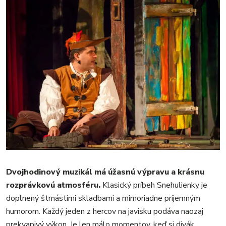
Dvojhodinový muzikál má úžasnú výpravu a krásnu
rozprávkovú atmosféru.
Klasický príbeh Snehulienky je
doplnený štrnástimi skladbami a mimoriadne príjemným
humorom. Každý jeden z hercov na javisku podáva naozaj
prekvapivý výkon. Je len málo momentov, keď si divák