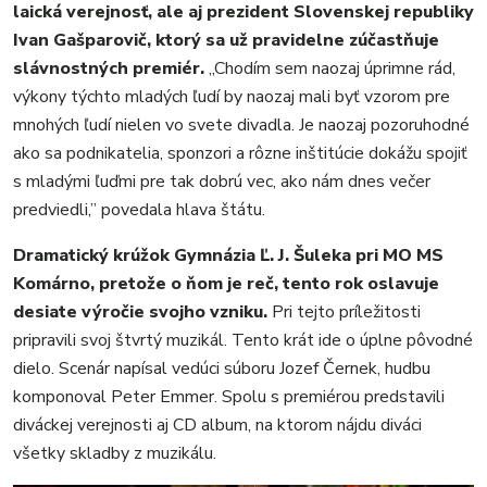
laická verejnosť, ale aj prezident Slovenskej republiky
Ivan Gašparovič, ktorý sa už pravidelne zúčastňuje
slávnostných premiér.
„Chodím sem naozaj úprimne rád,
výkony týchto mladých ľudí by naozaj mali byť vzorom pre
mnohých ľudí nielen vo svete divadla. Je naozaj pozoruhodné
ako sa podnikatelia, sponzori a rôzne inštitúcie dokážu spojiť
s mladými ľuďmi pre tak dobrú vec, ako nám dnes večer
predviedli,” povedala hlava štátu.
Dramatický krúžok Gymnázia Ľ. J. Šuleka pri MO MS
Komárno, pretože o ňom je reč, tento rok oslavuje
desiate výročie svojho vzniku.
Pri tejto príležitosti
pripravili svoj štvrtý muzikál. Tento krát ide o úplne pôvodné
dielo. Scenár napísal vedúci súboru Jozef Černek, hudbu
komponoval Peter Emmer. Spolu s premiérou predstavili
diváckej verejnosti aj CD album, na ktorom nájdu diváci
všetky skladby z muzikálu.