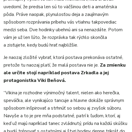
uvedomí, že predsa len sú to väčšinou deti a amatérska
pôda. Práve naopak, plynulosťou deja a zaujímavým
spôsobom rozprávania príbehu vás vtiahnu takpovediac
medzi seba. Dve hodinky ubehnú ani sa nenazdáte. Potom
vám je už len ľúto, že rozprávka tak rýchlo skončila
a zisťujete, kedy budú hrať najbližšie.
Je naozaj zložité vybrať, ktorá postava prekonáva ostatné,
pretože tu naozaj platí, že malá postava nie je.
Za zmienku
ale určite stojí napríklad postava Zrkadla a jej
protagonistka Viki Beňová.
“Vikina je rozhodne výnimočný talent, nielen ako herečka,
speváčka, ale vynikajúco tancuje a hlavne dokáže správnym
spôsobom inšpirovať a strhnúť so sebou aj zvyšok súboru.
Navyše a to je pre mňa podstatné, patrí k ľuďom, ktorí, aj
keď už majú napríklad tanec zvládnutý, prídu na každú skúšku
a budú trénovať s ostatnými aj štyri hodiny denne trikrát do