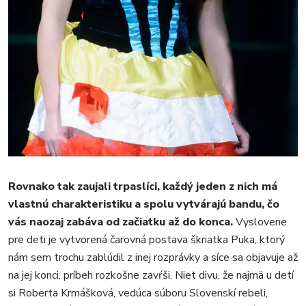
Rovnako tak zaujali trpaslíci, každý jeden z nich má
vlastnú charakteristiku a spolu vytvárajú bandu, čo
vás naozaj zabáva od začiatku až do konca.
Vyslovene
pre deti je vytvorená čarovná postava škriatka Puka, ktorý
nám sem trochu zablúdil z inej rozprávky a síce sa objavuje až
na jej konci, príbeh rozkošne zavŕši. Niet divu, že najmä u detí
si Roberta Krmášková, vedúca súboru Slovenskí rebeli,