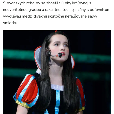
Slovenských rebelov sa zhostila úlohy kráľovnej s
neuveriteľnou gráciou a razantnosťou. Jej scény s poľovníkom
vyvolávali medzi divákmi skutočne nefalšované salvy
smiechu.