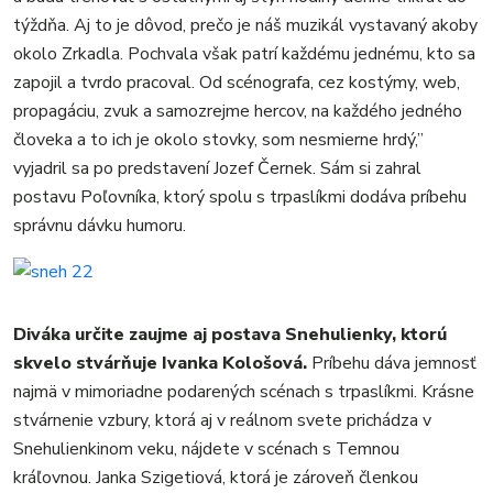
týždňa. Aj to je dôvod, prečo je náš muzikál vystavaný akoby
okolo Zrkadla. Pochvala však patrí každému jednému, kto sa
zapojil a tvrdo pracoval. Od scénografa, cez kostýmy, web,
propagáciu, zvuk a samozrejme hercov, na každého jedného
človeka a to ich je okolo stovky, som nesmierne hrdý,”
vyjadril sa po predstavení Jozef Černek. Sám si zahral
postavu Poľovníka, ktorý spolu s trpaslíkmi dodáva príbehu
správnu dávku humoru.
Diváka určite zaujme aj postava Snehulienky, ktorú
skvelo stvárňuje Ivanka Kološová.
Príbehu dáva jemnosť
najmä v mimoriadne podarených scénach s trpaslíkmi. Krásne
stvárnenie vzbury, ktorá aj v reálnom svete prichádza v
Snehulienkinom veku, nájdete v scénach s Temnou
kráľovnou. Janka Szigetiová, ktorá je zároveň členkou