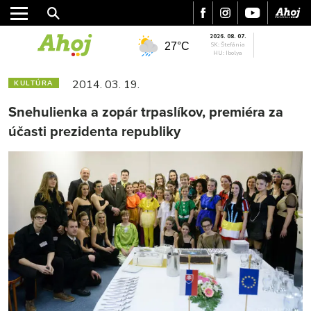
2026. 08. 07.
27°C
SK: Štefánia
HU: Ibolya
2014. 03. 19.
KULTÚRA
Snehulienka a zopár trpaslíkov, premiéra za
účasti prezidenta republiky