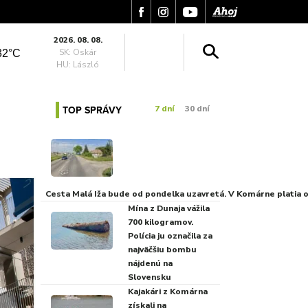
2026. 08. 08.
SK: Oskár
32°C
HU: László
TOP SPRÁVY
7 dní
30 dní
Cesta Malá Iža bude od pondelka uzavretá. V Komárne platia
Mína z Dunaja vážila
700 kilogramov.
Polícia ju označila za
najväčšiu bombu
nájdenú na
Slovensku
Kajakári z Komárna
získali na