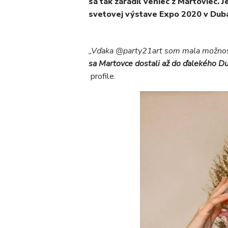
sa tak zaradil veniec z Martoviec.
svetovej výstave Expo 2020 v Duba
„Vďaka @party21art som mala možno
sa Martovce dostali až do ďalekého Du
profile.