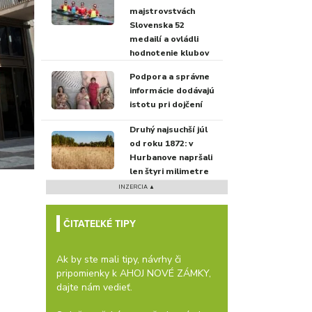
majstrovstvách
Slovenska 52
medailí a ovládli
hodnotenie klubov
Podpora a správne
informácie dodávajú
istotu pri dojčení
Druhý najsuchší júl
od roku 1872: v
Hurbanove napršali
len štyri milimetre
INZERCIA ▲
ČITATEĽKÉ TIPY
Ak by ste mali tipy, návrhy či
pripomienky k AHOJ NOVÉ ZÁMKY,
dajte nám vedieť.