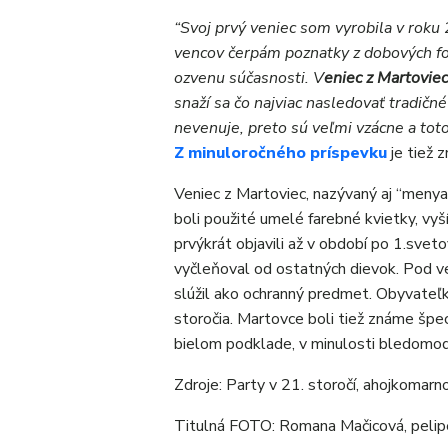
“Svoj prvý veniec som vyrobila v rok
vencov čerpám poznatky z dobových fotog
ozvenu súčasnosti. V
eniec z Martovie
snaží sa čo najviac nasledovať tradičn
nevenuje, preto sú veľmi vzácne a toto 
Z minuloročného príspevku
je tiež 
Veniec z Martoviec, nazývaný aj “menyas
boli použité umelé farebné kvietky, vyší
prvýkrát objavili až v období po 1.svet
vyčleňoval od ostatných dievok. Pod v
slúžil ako ochranný predmet. Obyvateľky
storočia. Martovce boli tiež známe špe
bielom podklade, v minulosti bledomo
Zdroje: Party v 21. storočí, ahojkomarno
Titulná FOTO: Romana Mačicová, pelip