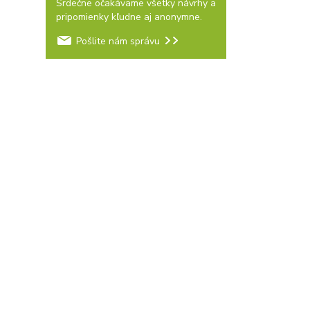
Srdečne očakávame všetky návrhy a
pripomienky kľudne aj anonymne.
Pošlite nám správu