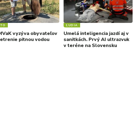
STO
ĽUDIA
VaK vyzýva obyvateľov
Umelá inteligencia jazdí aj v
šetrenie pitnou vodou
sanitkách. Prvý AI ultrazvuk
v teréne na Slovensku