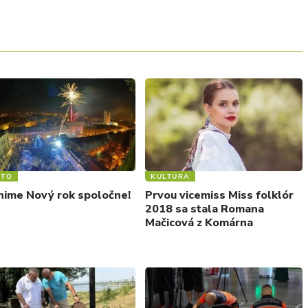
STO
KULTÚRA
nime Nový rok spoločne!
Prvou vicemiss Miss folklór
2018 sa stala Romana
Mačicová z Komárna