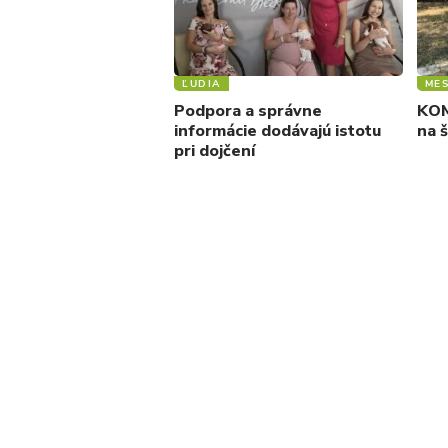
ĽUDIA
ME
Podpora a správne
KOM
informácie dodávajú istotu
na 
pri dojčení