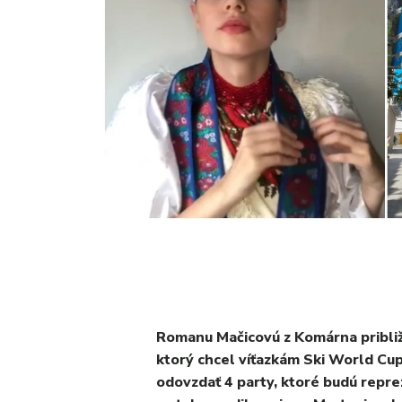
Romanu Mačicovú z Komárna približn
ktorý chcel víťazkám Ski World C
odovzdať 4 party, ktoré budú repr