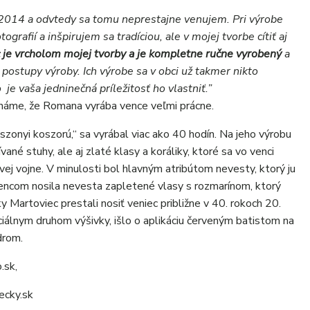
u 2014 a odvtedy sa tomu neprestajne venujem. Pri výrobe
rafií a inšpirujem sa tradíciou, ale v mojej tvorbe cítiť aj
c je vrcholom mojej tvorby a je kompletne ručne vyrobený
a
é postupy výroby. Ich výrobe sa v obci už takmer nikto
je vaša jedninečná príležitosť ho vlastniť.”
známe, že Romana vyrába vence veľmi prácne.
zonyi koszorú,“ sa vyrábal viac ako 40 hodín. Na jeho výrobu
vané stuhy, ale aj zlaté klasy a koráliky, ktoré sa vo venci
ovej vojne. V minulosti bol hlavným atribútom nevesty, ktorý ju
encom nosila nevesta zapletené vlasy s rozmarínom, ktorý
 Martoviec prestali nosiť veniec približne v 40. rokoch 20.
ciálnym druhom výšivky, išlo o aplikáciu červeným batistom na
drom.
.sk,
ecky.sk