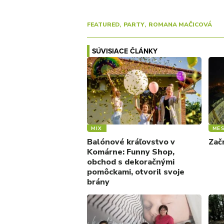
FEATURED
PARTY
ROMANA MAČICOVÁ
SÚVISIACE ČLÁNKY
MIX
ME
Balónové kráľovstvo v
Zač
Komárne: Funny Shop,
obchod s dekoračnými
pomôckami, otvoril svoje
brány