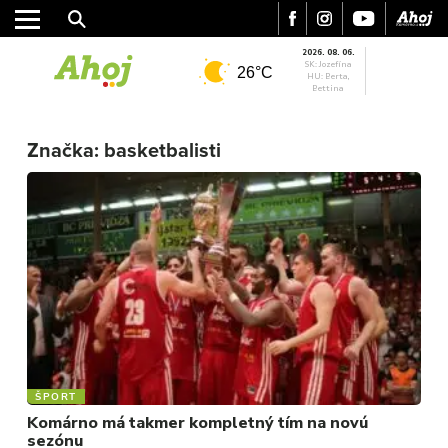
2026. 08. 06.
SK: Jozefína
26°C
HU: Berta,
Bettina
MESTO
Značka:
basketbalisti
REGIÓN
ŠPORT
KULTÚRA
FOTKY
VIDEO
MIX
ŠPORT
Komárno má takmer kompletný tím na novú
sezónu