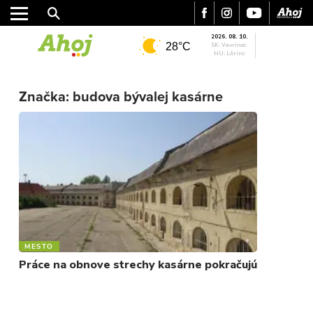
2026. 08. 10.
28°C
SK: Vavrinec
HU: Lőrinc
MESTO
Značka:
budova bývalej kasárne
REGIÓN
ŠPORT
KULTÚRA
FOTKY
VIDEO
MIX
MESTO
Práce na obnove strechy kasárne pokračujú