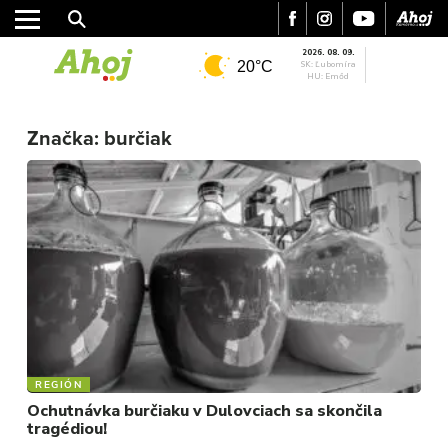
2026. 08. 09.
20°C
SK: Ľubomíra
HU: Emőd
MESTO
REGIÓN
Značka:
burčiak
ŠPORT
KULTÚRA
FOTKY
VIDEO
MIX
REGIÓN
Ochutnávka burčiaku v Dulovciach sa skončila
tragédiou!