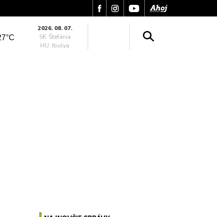
2026. 08. 07.
SK: Štefánia
27°C
HU: Ibolya