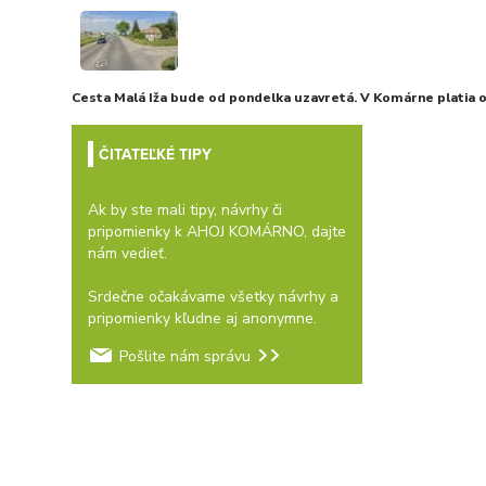
Cesta Malá Iža bude od pondelka uzavretá. V Komárne platia
ČITATEĽKÉ TIPY
Ak by ste mali tipy, návrhy či
pripomienky k AHOJ KOMÁRNO, dajte
nám vedieť.
Srdečne očakávame všetky návrhy a
pripomienky kľudne aj anonymne.
Pošlite nám správu