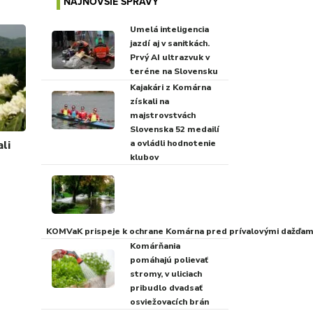
NAJNOVŠIE SPRÁVY
Umelá inteligencia
jazdí aj v sanitkách.
Prvý AI ultrazvuk v
teréne na Slovensku
Kajakári z Komárna
získali na
majstrovstvách
Slovenska 52 medailí
li
a ovládli hodnotenie
klubov
KOMVaK prispeje k ochrane Komárna pred prívalovými dažďami
Komárňania
pomáhajú polievať
stromy, v uliciach
pribudlo dvadsať
osviežovacích brán