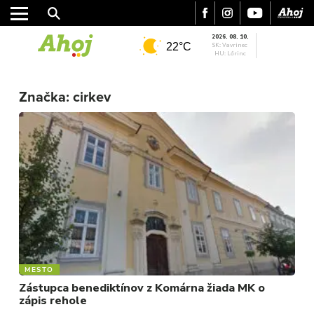
2026. 08. 10.
22°C
SK: Vavrinec
HU: Lőrinc
MESTO
Značka:
cirkev
REGIÓN
ŠPORT
KULTÚRA
FOTKY
VIDEO
MIX
MESTO
Zástupca benediktínov z Komárna žiada MK o
zápis rehole