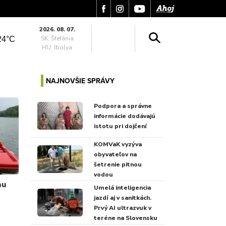
2026. 08. 07.
SK: Štefánia
24°C
HU: Ibolya
NAJNOVŠIE SPRÁVY
Podpora a správne
informácie dodávajú
istotu pri dojčení
KOMVaK vyzýva
obyvateľov na
šetrenie pitnou
vodou
ňu
Umelá inteligencia
jazdí aj v sanitkách.
Prvý AI ultrazvuk v
teréne na Slovensku