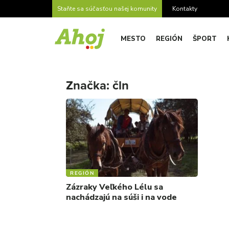
Staňte sa súčasťou našej komunity
Kontakty
MESTO
REGIÓN
ŠPORT
Značka:
čln
REGIÓN
Zázraky Veľkého Lélu sa
nachádzajú na súši i na vode