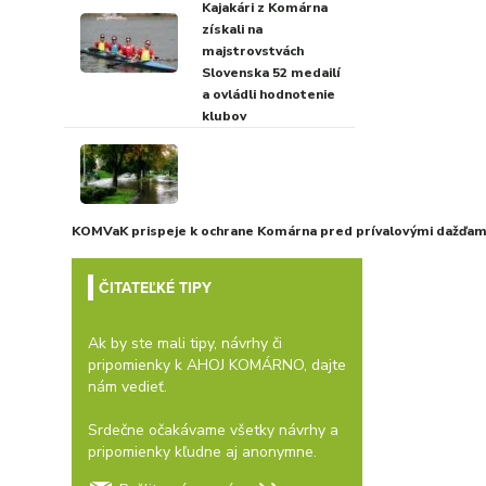
Kajakári z Komárna
získali na
majstrovstvách
Slovenska 52 medailí
a ovládli hodnotenie
klubov
KOMVaK prispeje k ochrane Komárna pred prívalovými dažďami
ČITATEĽKÉ TIPY
Ak by ste mali tipy, návrhy či
pripomienky k AHOJ KOMÁRNO, dajte
nám vedieť.
Srdečne očakávame všetky návrhy a
pripomienky kľudne aj anonymne.