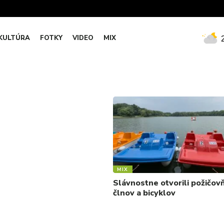
KULTÚRA
FOTKY
VIDEO
MIX
MIX
Slávnostne otvorili požičov
člnov a bicyklov