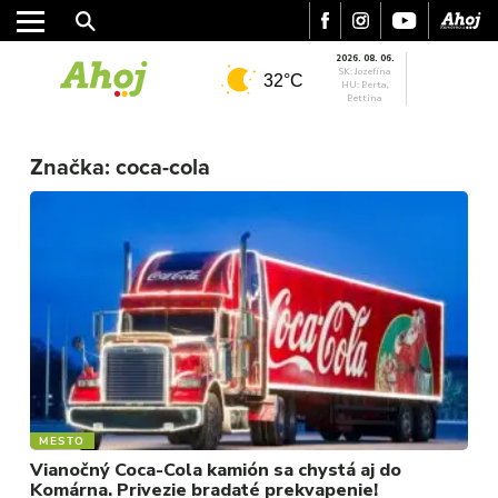
2026. 08. 06.
SK: Jozefína
32°C
HU: Berta,
Bettina
MESTO
Značka:
coca-cola
REGIÓN
ŠPORT
KULTÚRA
FOTKY
VIDEO
MIX
MESTO
Vianočný Coca-Cola kamión sa chystá aj do
Komárna. Privezie bradaté prekvapenie!