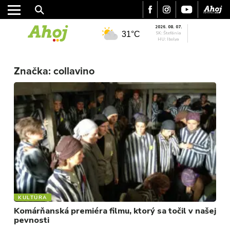
2026. 08. 07.
31°C
SK: Štefánia
HU: Ibolya
MESTO
Značka:
collavino
REGIÓN
ŠPORT
KULTÚRA
FOTKY
VIDEO
MIX
KULTÚRA
Komárňanská premiéra filmu, ktorý sa točil v našej
pevnosti