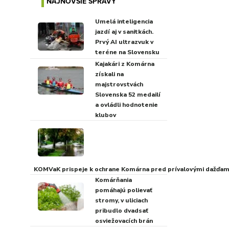
NAJNOVŠIE SPRÁVY
Umelá inteligencia
jazdí aj v sanitkách.
Prvý AI ultrazvuk v
teréne na Slovensku
Kajakári z Komárna
získali na
majstrovstvách
Slovenska 52 medailí
a ovládli hodnotenie
klubov
KOMVaK prispeje k ochrane Komárna pred prívalovými dažďami
Komárňania
pomáhajú polievať
stromy, v uliciach
pribudlo dvadsať
osviežovacích brán