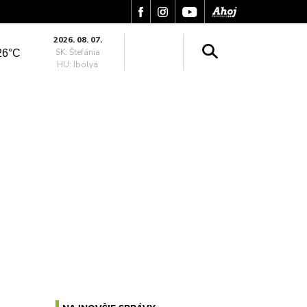
2026. 08. 07.
SK: Štefánia
26°C
HU: Ibolya