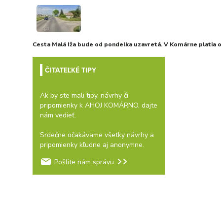
Cesta Malá Iža bude od pondelka uzavretá. V Komárne platia
ČITATEĽKÉ TIPY
Ak by ste mali tipy, návrhy či
pripomienky k AHOJ KOMÁRNO, dajte
nám vedieť.
Srdečne očakávame všetky návrhy a
pripomienky kľudne aj anonymne.
Pošlite nám správu