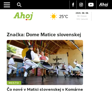
2026. 08. 08.
25°C
SK: Oskár
HU: László
MESTO
Značka:
Dome Matice slovenskej
REGIÓN
ŠPORT
KULTÚRA
FOTKY
VIDEO
MIX
MESTO
Čo nové v Matici slovenskej v Komárne