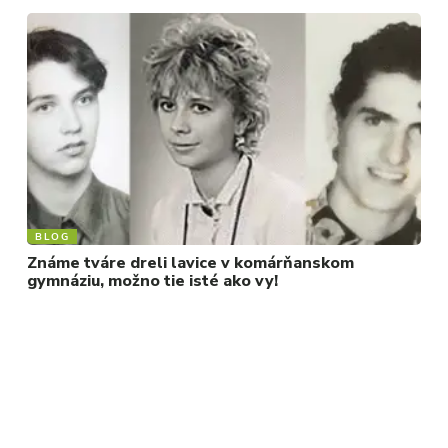
BLOG
Známe tváre dreli lavice v komárňanskom
gymnáziu, možno tie isté ako vy!