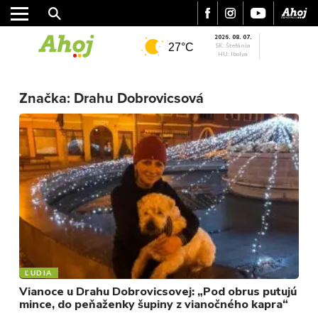
2026. 08. 07.
27°C
SK: Štefánia
HU: Ibolya
Značka:
Drahu Dobrovicsová
MESTO
REGIÓN
ŠPORT
KULTÚRA
FOTKY
VIDEO
MIX
ĽUDIA
Vianoce u Drahu Dobrovicsovej: „Pod obrus putujú
mince, do peňaženky šupiny z vianočného kapra“