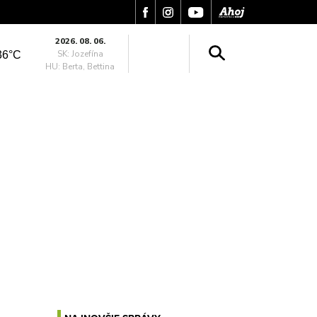
2026. 08. 06.
SK: Jozefína
36°C
HU: Berta, Bettina