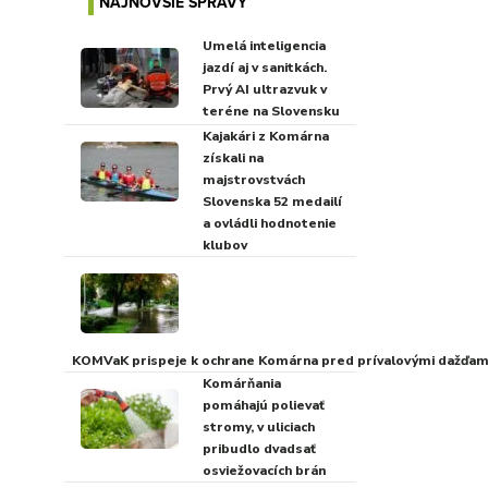
NAJNOVŠIE SPRÁVY
Umelá inteligencia
jazdí aj v sanitkách.
Prvý AI ultrazvuk v
teréne na Slovensku
Kajakári z Komárna
získali na
majstrovstvách
Slovenska 52 medailí
a ovládli hodnotenie
klubov
KOMVaK prispeje k ochrane Komárna pred prívalovými dažďami
Komárňania
pomáhajú polievať
stromy, v uliciach
pribudlo dvadsať
osviežovacích brán