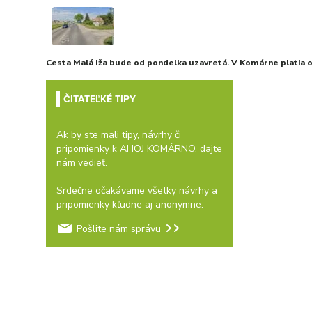
Cesta Malá Iža bude od pondelka uzavretá. V Komárne platia
ČITATEĽKÉ TIPY
Ak by ste mali tipy, návrhy či
pripomienky k AHOJ KOMÁRNO, dajte
nám vedieť.
Srdečne očakávame všetky návrhy a
pripomienky kľudne aj anonymne.
Pošlite nám správu