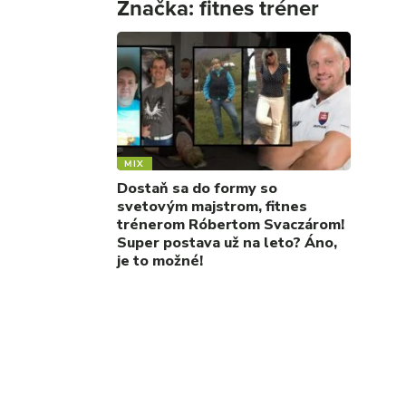
Značka:
fitnes tréner
MIX
Dostaň sa do formy so
svetovým majstrom, fitnes
trénerom Róbertom Svaczárom!
Super postava už na leto? Áno,
je to možné!