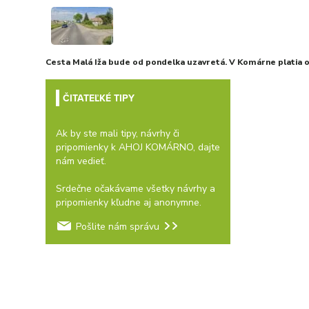
Cesta Malá Iža bude od pondelka uzavretá. V Komárne platia
ČITATEĽKÉ TIPY
Ak by ste mali tipy, návrhy či
pripomienky k AHOJ KOMÁRNO, dajte
nám vedieť.
Srdečne očakávame všetky návrhy a
pripomienky kľudne aj anonymne.
Pošlite nám správu