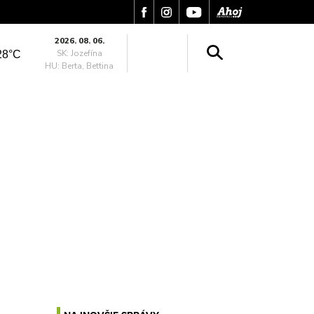
2026. 08. 06.
SK: Jozefína
28°C
HU: Berta, Bettina