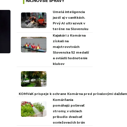
NAJNOVŠIE SPRÁVY
Umelá inteligencia
jazdí aj v sanitkách.
Prvý AI ultrazvuk v
teréne na Slovensku
Kajakári z Komárna
získali na
majstrovstvách
Slovenska 52 medailí
a ovládli hodnotenie
klubov
KOMVaK prispeje k ochrane Komárna pred prívalovými dažďami
Komárňania
pomáhajú polievať
stromy, v uliciach
pribudlo dvadsať
osviežovacích brán