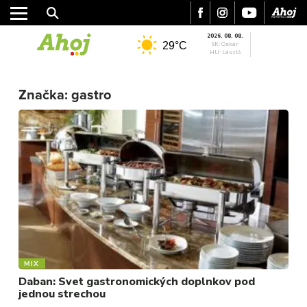
2026. 08. 08.
29°C
SK: Oskár
HU: László
Značka:
gastro
MESTO
REGIÓN
ŠPORT
KULTÚRA
FOTKY
VIDEO
MIX
MIX
Daban: Svet gastronomických doplnkov pod
jednou strechou