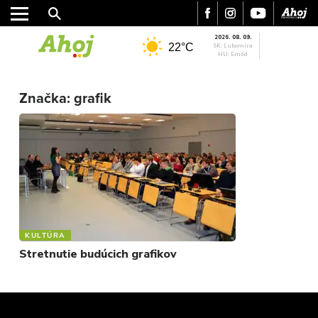
2026. 08. 09.
22°C
SK: Ľubomíra
HU: Emőd
MESTO
REGIÓN
Značka:
grafik
ŠPORT
KULTÚRA
FOTKY
VIDEO
MIX
KULTÚRA
Stretnutie budúcich grafikov