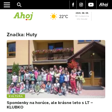
2026. 08. 09.
22°C
SK: Ľubomíra
HU: Emőd
MESTO
Značka:
Huty
REGIÓN
ŠPORT
KULTÚRA
FOTKY
VIDEO
MIX
KULTÚRA
Spomienky na horúce, ale krásne leto s LT –
KLUBKO