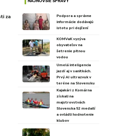
NAJNOVŠIE SPRÁVY
Podpora a správne
ti za
informácie dodávajú
istotu pri dojčení
KOMVaK vyzýva
obyvateľov na
šetrenie pitnou
vodou
Umelá inteligencia
jazdí aj v sanitkách.
Prvý AI ultrazvuk v
teréne na Slovensku
Kajakári z Komárna
získali na
majstrovstvách
Slovenska 52 medailí
a ovládli hodnotenie
klubov