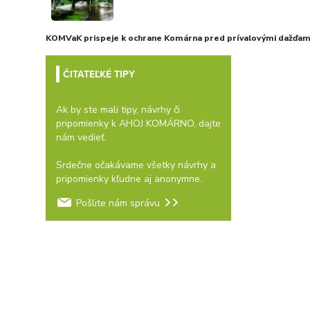
KOMVaK prispeje k ochrane Komárna pred prívalovými dažďami
ČITATEĽKÉ TIPY
Ak by ste mali tipy, návrhy či
pripomienky k AHOJ KOMÁRNO, dajte
nám vedieť.
Srdečne očakávame všetky návrhy a
pripomienky kľudne aj anonymne.
Pošlite nám správu