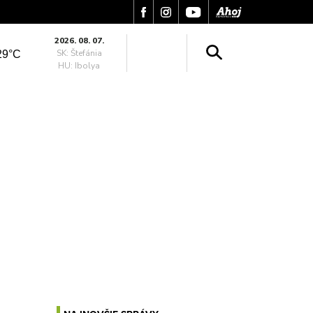
2026. 08. 07.
SK: Štefánia
29°C
HU: Ibolya