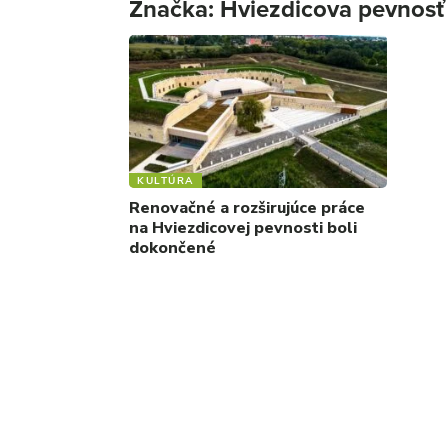
Značka:
Hviezdicova pevnosť
KULTÚRA
Renovačné a rozširujúce práce
na Hviezdicovej pevnosti boli
dokončené