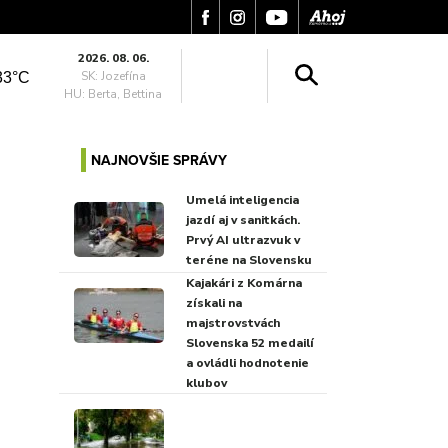
2026. 08. 06.
SK: Jozefína
33°C
HU: Berta, Bettina
NAJNOVŠIE SPRÁVY
Umelá inteligencia
jazdí aj v sanitkách.
Prvý AI ultrazvuk v
teréne na Slovensku
Kajakári z Komárna
získali na
majstrovstvách
Slovenska 52 medailí
a ovládli hodnotenie
klubov