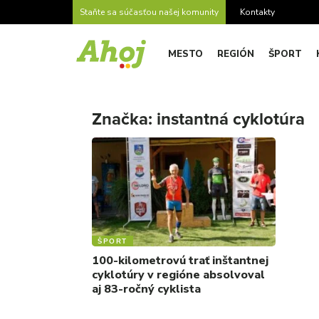
Staňte sa súčasťou našej komunity
Kontakty
MESTO
REGIÓN
ŠPORT
Značka:
instantná cyklotúra
ŠPORT
100-kilometrovú trať inštantnej
cyklotúry v regióne absolvoval
aj 83-ročný cyklista