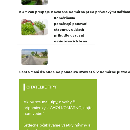
KOMVaK prispeje k ochrane Komárna pred prívalovými dažďami
Komárňania
pomáhajú polievať
stromy, v uliciach
pribudlo dvadsať
osviežovacích brán
Cesta Malá Iža bude od pondelka uzavretá. V Komárne platia
ČITATEĽKÉ TIPY
Ak by ste mali tipy, návrhy či
pripomienky k AHOJ KOMÁRNO, dajte
nám vedieť.
Srdečne očakávame všetky návrhy a