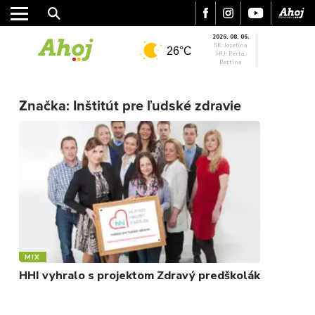
2026. 08. 06.
SK: Jozefína
26°C
HU: Berta,
Bettina
MESTO
Značka:
Inštitút pre ľudské zdravie
REGIÓN
ŠPORT
KULTÚRA
FOTKY
VIDEO
MIX
MIX
HHI vyhralo s projektom Zdravý predškolák