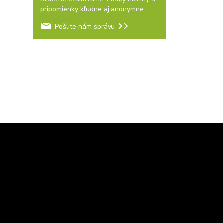
pripomienky kľudne aj anonymne.
Pošlite nám správu