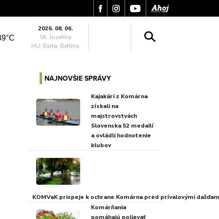
2026. 08. 06.
SK: Jozefína
39°C
HU: Berta, Bettina
NAJNOVŠIE SPRÁVY
Kajakári z Komárna
získali na
majstrovstvách
Slovenska 52 medailí
a ovládli hodnotenie
klubov
KOMVaK prispeje k ochrane Komárna pred prívalovými dažďami
Komárňania
pomáhajú polievať