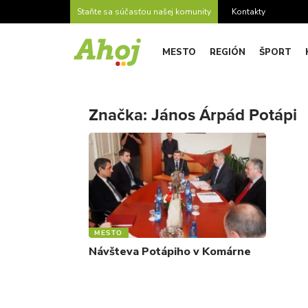
Staňte sa súčasťou našej komunity
Kontakty
MESTO
REGIÓN
ŠPORT
Značka:
János Árpád Potápi
MESTO
Návšteva Potápiho v Komárne