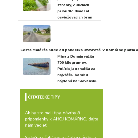
stromy, v uliciach
pribudlo dvadsať
osviežovacích brán
Cesta Malá Iža bude od pondelka uzavretá. V Komárne platia
Mína z Dunaja vážila
700 kilogramov.
Polícia ju označila za
najväčšiu bombu
nájdenú na Slovensku
ČITATEĽKÉ TIPY
Ak by ste mali tipy, návrhy či
pripomienky k AHOJ KOMÁRNO, dajte
nám vedieť.
Srdečne očakávame všetky návrhy a