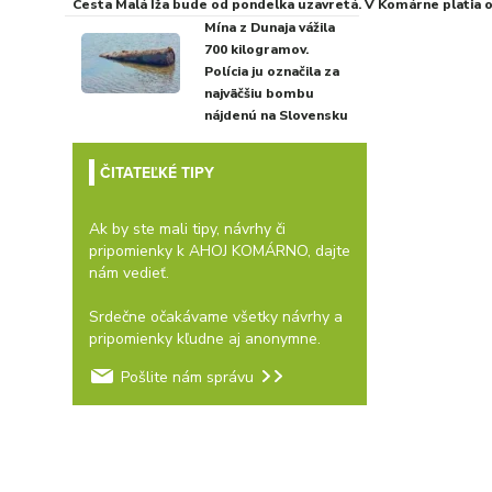
Cesta Malá Iža bude od pondelka uzavretá. V Komárne platia
Mína z Dunaja vážila
700 kilogramov.
Polícia ju označila za
najväčšiu bombu
nájdenú na Slovensku
ČITATEĽKÉ TIPY
Ak by ste mali tipy, návrhy či
pripomienky k AHOJ KOMÁRNO, dajte
nám vedieť.
Srdečne očakávame všetky návrhy a
pripomienky kľudne aj anonymne.
Pošlite nám správu