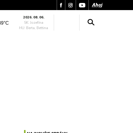
2026. 08. 06.
SK: Jozefína
39°C
HU: Berta, Bettina