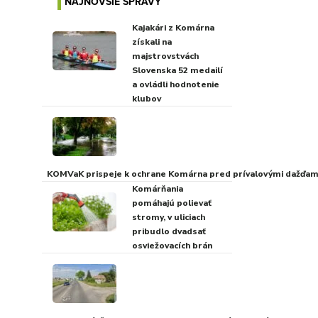
NAJNOVŠIE SPRÁVY
Kajakári z Komárna
získali na
majstrovstvách
Slovenska 52 medailí
a ovládli hodnotenie
klubov
KOMVaK prispeje k ochrane Komárna pred prívalovými dažďami
Komárňania
pomáhajú polievať
stromy, v uliciach
pribudlo dvadsať
osviežovacích brán