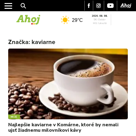
2026. 08. 08.
29°C
SK: Oskár
HU: László
MESTO
Značka:
kaviarne
REGIÓN
ŠPORT
KULTÚRA
FOTKY
VIDEO
MIX
MIX
Najlepšie kaviarne v Komárne, ktoré by nemali
ujsť žiadnemu milovníkovi kávy