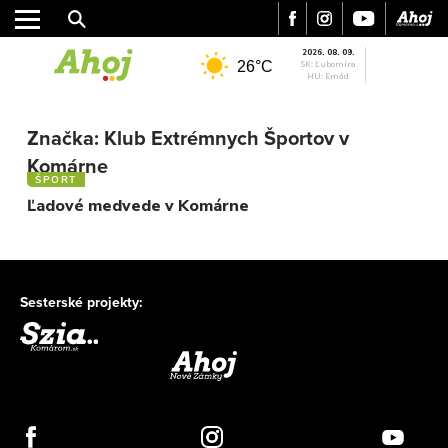
2026. 08. 09.
26°C
SK: Ľubomíra
HU: Emőd
MESTO
REGIÓN
Značka:
Klub Extrémnych Športov v
ŠPORT
Komárne
ŠPORT
KULTÚRA
Ľadové medvede v Komárne
FOTKY
VIDEO
MIX
Sesterské projekty: