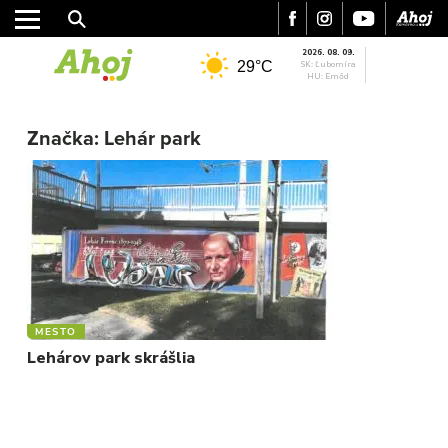
2026. 08. 09.
29°C
SK: Ľubomíra
HU: Emőd
MESTO
REGIÓN
Značka:
Lehár park
ŠPORT
KULTÚRA
FOTKY
VIDEO
MIX
MESTO
Lehárov park skrášlia