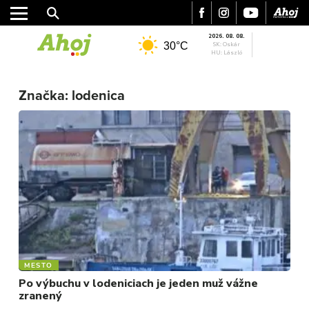
2026. 08. 08.
30°C
SK: Oskár
HU: László
MESTO
REGIÓN
Značka:
lodenica
ŠPORT
KULTÚRA
FOTKY
VIDEO
MIX
MESTO
Po výbuchu v lodeniciach je jeden muž vážne
zranený