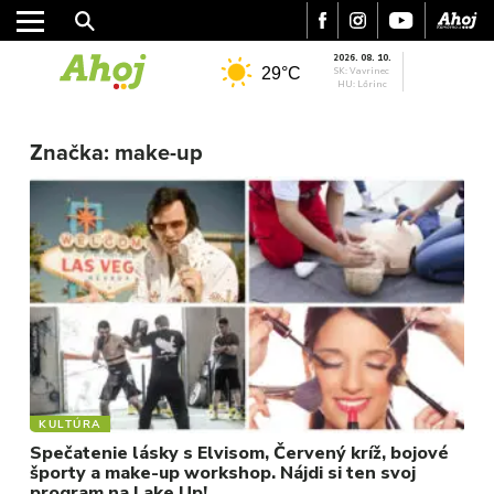
2026. 08. 10.
29°C
SK: Vavrinec
HU: Lőrinc
MESTO
REGIÓN
Značka:
make-up
ŠPORT
KULTÚRA
FOTKY
VIDEO
MIX
KULTÚRA
Spečatenie lásky s Elvisom, Červený kríž, bojové
športy a make-up workshop. Nájdi si ten svoj
program na Lake Up!