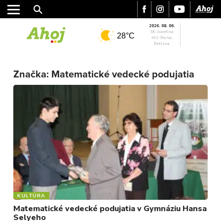
2026. 08. 06.
SK: Jozefína
28°C
HU: Berta,
Bettina
MESTO
REGIÓN
Značka:
Matematické vedecké podujatia
ŠPORT
KULTÚRA
FOTKY
VIDEO
MIX
KULTÚRA
Matematické vedecké podujatia v Gymnáziu Hansa
Selyeho