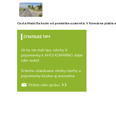
Cesta Malá Iža bude od pondelka uzavretá. V Komárne platia
ČITATEĽKÉ TIPY
Ak by ste mali tipy, návrhy či
pripomienky k AHOJ KOMÁRNO, dajte
nám vedieť.
Srdečne očakávame všetky návrhy a
pripomienky kľudne aj anonymne.
Pošlite nám správu