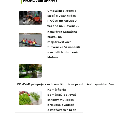
NAJNOVŠIE SPRÁVY
Umelá inteligencia
jazdí aj v sanitkách.
Prvý AI ultrazvuk v
teréne na Slovensku
Kajakári z Komárna
získali na
majstrovstvách
Slovenska 52 medailí
a ovládli hodnotenie
klubov
KOMVaK prispeje k ochrane Komárna pred prívalovými dažďami
Komárňania
pomáhajú polievať
stromy, v uliciach
pribudlo dvadsať
osviežovacích brán