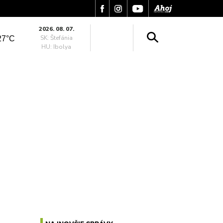
2026. 08. 07.
SK: Štefánia
27°C
HU: Ibolya