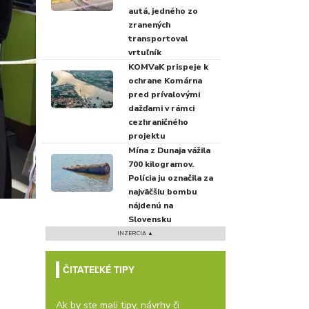
autá, jedného zo
zranených
transportoval
vrtuľník
KOMVaK prispeje k
ochrane Komárna
pred prívalovými
dažďami v rámci
cezhraničného
projektu
Mína z Dunaja vážila
700 kilogramov.
Polícia ju označila za
najväčšiu bombu
nájdenú na
Slovensku
INZERCIA ▲
ČITATEĽKÉ TIPY
Ak by ste mali tipy, návrhy či