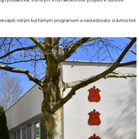
h poďakoval všetkým, ktorí akokoľvek prispeli k obnove
rekvapili milým kultúrnym programom a nasledovalo slávnostné