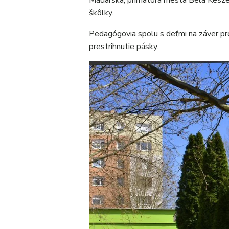
Maďarska, primátora mesta Béla Keszeg
škôlky.
Pedagógovia spolu s deťmi na záver p
prestrihnutie pásky.