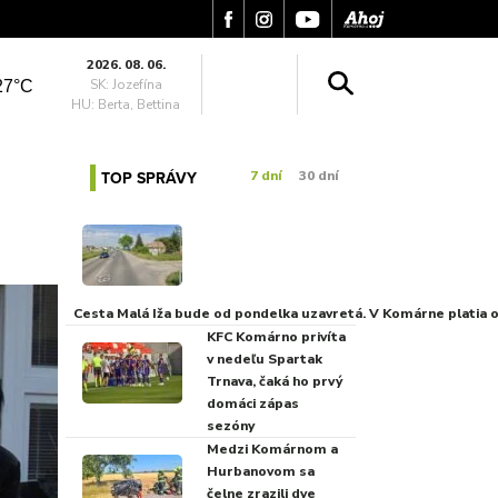
2026. 08. 06.
SK: Jozefína
27°C
HU: Berta, Bettina
TOP SPRÁVY
7 dní
30 dní
Cesta Malá Iža bude od pondelka uzavretá. V Komárne platia
KFC Komárno privíta
v nedeľu Spartak
Trnava, čaká ho prvý
domáci zápas
sezóny
Medzi Komárnom a
Hurbanovom sa
čelne zrazili dve