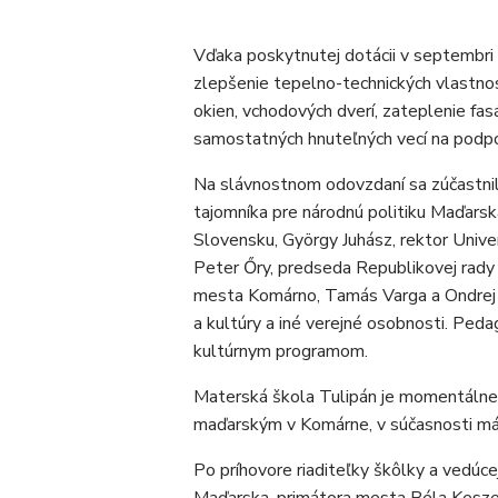
Vďaka poskytnutej dotácii v septembri
zlepšenie tepelno-technických vlastn
okien, vchodových dverí, zateplenie fas
samostatných hnuteľných vecí na podpo
Na slávnostnom odovzdaní sa zúčastni
tajomníka pre národnú politiku Maďars
Slovensku, György Juhász, rektor Univ
Peter Őry, predseda Republikovej rady
mesta Komárno, Tamás Varga a Ondrej 
a kultúry a iné verejné osobnosti. Peda
kultúrnym programom.
Materská škola Tulipán je momentálne
maďarským v Komárne, v súčasnosti má 
Po príhovore riaditeľky škôlky a vedúc