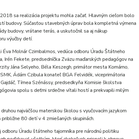
 2018 sa realizácia projektu mohla začať. Hlavným cieľom bolo
ostí budovy. Súčasťou stavebných úprav bola kompletná výmena
ády budovy, vrátane terás, a uskutočnil sa aj nákup
ru výučby detí.
li Éva Molnár Czimbalmos, vedúca odboru Úradu Štátneho
ka, Irén Fekete, predsedníčka Zväzu maďarských pedagógov na
erzity Jána Selyeho, Béla Keszegh, primátor mesta Komárno,
 SMK, Ádám Czibula konateľ BGA Felvidék, viceprimátoria
Gajdáč, Tímea Szénássy, predsedkyňa Komisie školstva
gógovia spolu s deťmi srdečne vítali hostí a prekvapili milým
 druhou najväčšou materskou školou s vyučovacím jazykom
približne 80 detí v 4 zmiešaných skupinách.
ej odboru Úradu štátneho tajomníka pre národnú politiku