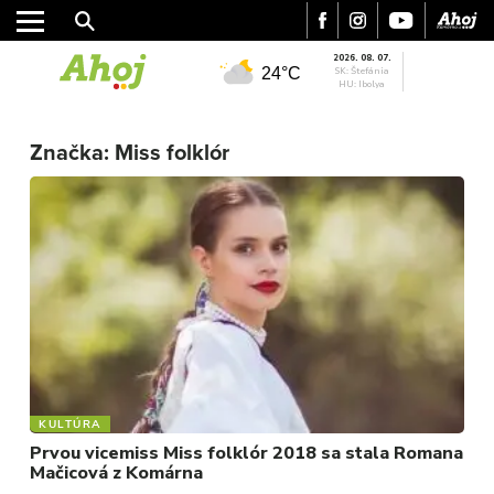
2026. 08. 07.
24°C
SK: Štefánia
HU: Ibolya
MESTO
Značka:
Miss folklór
REGIÓN
ŠPORT
KULTÚRA
FOTKY
VIDEO
MIX
KULTÚRA
Prvou vicemiss Miss folklór 2018 sa stala Romana
Mačicová z Komárna