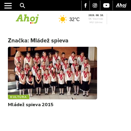
2026. 08. 10.
32°C
SK: Vavrinec
HU: Lőrinc
MESTO
Značka:
Mládež spieva
REGIÓN
ŠPORT
KULTÚRA
FOTKY
VIDEO
MIX
KULTÚRA
Mládež spieva 2015