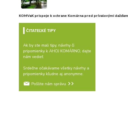
KOMVaK prispeje k ochrane Komárna pred prívalovými dažďami
ČITATEĽKÉ TIPY
Ak by ste mali tipy, návrhy či
pripomienky k AHOJ KOMÁRNO, dajte
nám vedieť.
Srdečne očakávame všetky návrhy a
pripomienky kľudne aj anonymne.
Pošlite nám správu