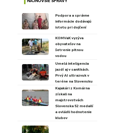
NAJNOVŠIE SPRÁVY
Podpora a správne
informácie dodávajú
istotu pri dojčení
KOMVaK vyzýva
obyvateľov na
šetrenie pitnou
vodou
Umelá inteligencia
jazdí aj v sanitkách.
Prvý AI ultrazvuk v
teréne na Slovensku
Kajakári z Komárna
získali na
majstrovstvách
Slovenska 52 medailí
a ovládli hodnotenie
klubov