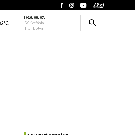
2026. 08. 07.
SK: Štefánia
32°C
HU: Ibolya