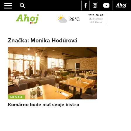
2026. 08. 07.
29°C
SK: Štefánia
HU: Ibolya
MESTO
Značka:
Monika Hodúrová
REGIÓN
ŠPORT
KULTÚRA
FOTKY
VIDEO
MIX
MESTO
Komárno bude mať svoje bistro