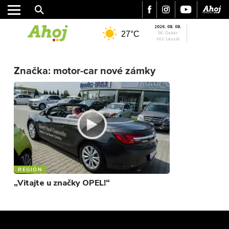
2026. 08. 08.
27°C
SK: Oskár
HU: László
MESTO
REGIÓN
Značka:
motor-car nové zámky
ŠPORT
KULTÚRA
FOTKY
VIDEO
MIX
REGIÓN
„Vitajte u značky OPEL!“