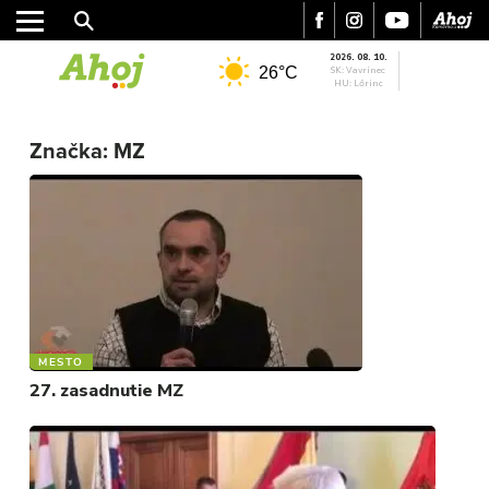
2026. 08. 10.
26°C
SK: Vavrinec
HU: Lőrinc
Značka:
MZ
MESTO
REGIÓN
ŠPORT
KULTÚRA
FOTKY
VIDEO
MIX
MESTO
27. zasadnutie MZ