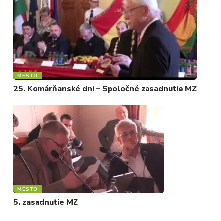
MESTO
25. Komárňanské dni – Spoločné zasadnutie MZ
MESTO
5. zasadnutie MZ