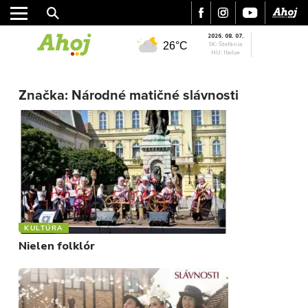
2026. 08. 07.
26°C
SK: Štefánia
HU: Ibolya
Značka:
Národné matičné slávnosti
MESTO
REGIÓN
ŠPORT
KULTÚRA
KULTÚRA
Nielen folklór
FOTKY
VIDEO
MIX