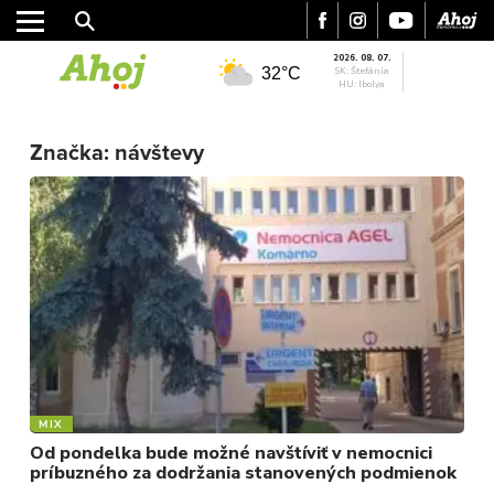
2026. 08. 07.
32°C
SK: Štefánia
HU: Ibolya
Značka:
návštevy
MESTO
REGIÓN
ŠPORT
KULTÚRA
FOTKY
VIDEO
MIX
MIX
Od pondelka bude možné navštíviť v nemocnici
príbuzného za dodržania stanovených podmienok